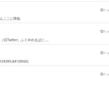
1 
ゃんここに降臨
1 
（旧Twitter）ふぐ＠めるぱに ...
1 
380;&#128062;
1 