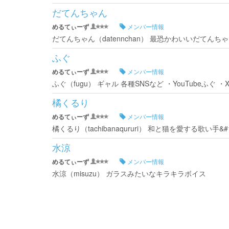
だてんちゃん
めるてぃーず
メンバー情報
だてんちゃん（datennchan） 最恐かわいいだてんち
ふぐ
めるてぃーず
メンバー情報
ふぐ（fugu） ギャル 各種SNSなど ・YouTubeふぐ ・X
橘くるり
めるてぃーず
メンバー情報
橘くるり（tachibanaqururi） 和と猫を愛する歌い手&#129
水涼
めるてぃーず
メンバー情報
水涼（misuzu） ガラスみたいなキラキラボイス