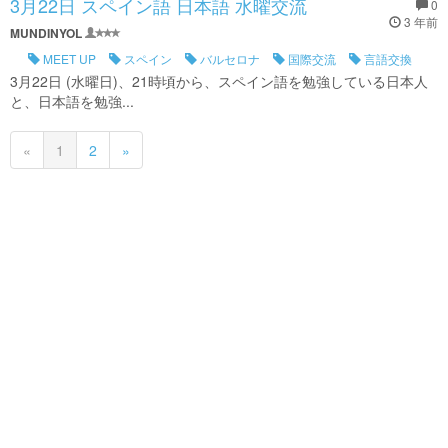
3月22日 スペイン語 日本語 水曜交流
0
3 年前
MUNDINYOL
MEET UP
スペイン
バルセロナ
国際交流
言語交換
3月22日 (水曜日)、21時頃から、スペイン語を勉強している日本人
と、日本語を勉強...
«
1
2
»