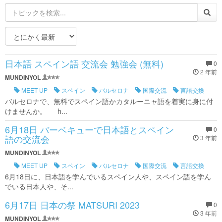
日本語 スペイン語 交流会 勉強会 (無料)
0
2 年前
MUNDINYOL
MEET UP
スペイン
バルセロナ
国際交流
言語交換
バルセロナで、無料でスペイン語かカタルーニャ語を着実に身に付
けませんか。 h...
6月18日 バーベキューで日本語とスペイン
0
語の交流会
3 年前
MUNDINYOL
MEET UP
スペイン
バルセロナ
国際交流
言語交換
6月18日に、日本語を学んでいるスペイン人や、スペイン語を学ん
でいる日本人や、そ...
6月17日 日本の祭 MATSURI 2023
0
3 年前
MUNDINYOL