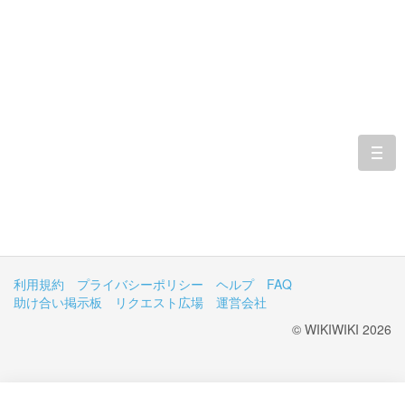
togg
navi
利用規約
プライバシーポリシー
ヘルプ
FAQ
助け合い掲示板
リクエスト広場
運営会社
© WIKIWIKI 2026