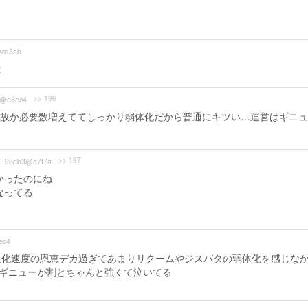
ca3ab
は
>> 196
f@e8ec4
故か必要数増えててしっかり弱体化だから普通にキツい…運営はギニュ
>> 197
93db3@e7f7a
かったのにね
なってる
ec4
進化速度の恩恵デカ過ぎてあまりリクームやジスバタの弱体化を感じな
のギニューが割とちゃんと強くて泣いてる