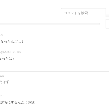
c3d
になったんだ…？
>> 186
e@b8d2d
なったはず
d2d
たはず
01b
ちにするんだよ(n敗)