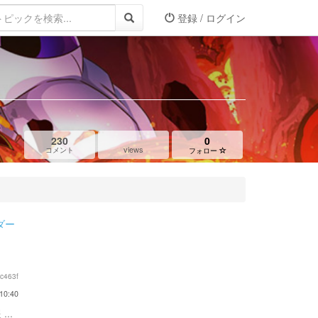
登録 / ログイン
230
0
views
コメント
フォロー
ダー
c463f
10:40
...