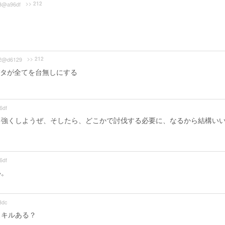
>> 212
3@a96df
>> 212
2@d6129
タが全てを台無しにする
6df
ゃ強くしようぜ、そしたら、どこかで討伐する必要に、なるから結構い
6df
い。
3dc
スキルある？