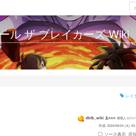
ル ザ ブレイカーズ Wiki
レイ
dbtb_wiki
8d7e7
管理人
作成: 2024/06/04 (火) 03:
ソース表示
通報 