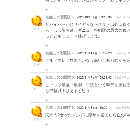
名無しの戦闘力5
2025/10/10 (金) 03:15:05
7daa3@ad
サバイバーが頭サイヤ人ならグルド以外は直ぐ
205
ら、ほぼ勝ち確。ギニュー特戦隊の最大の負
っととギニューへ移行しよう。
名無しの戦闘力5
2025/11/14 (金) 21:32:29
3e422@68
グルドの初凸性能もかなり高いし初っ端から
206
名無しの戦闘力5
2025/11/17 (月) 09:32:43
34a37@cc
こいつは最強→最弱→中堅という時代を重ね
207
し中堅以上はあると思う
名無しの戦闘力5
2025/11/18 (火) 19:29:11
b26d6@80
民間人2食べたグルドに龍拳を当てたら血の匂
208