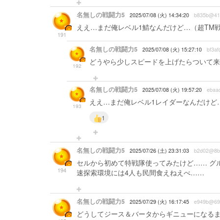
名無しの戦闘力5
2025/07/08 (火) 14:34:20
b835b@41
ええ…まだ俺レベル1鯖なんだけど…（超TM
191
名無しの戦闘力5
2025/07/08 (火) 15:27:10
bf3af
どうやら少しスピードを上げたらついて来
192
名無しの戦闘力5
2025/07/08 (火) 19:57:20
ebaa
ええ…まだ俺レベル1レイダーなんだけど
193
1
名無しの戦闘力5
2025/07/26 (土) 23:31:03
b2d02@8b
セルから初めて特戦隊使ってみたけど…… グ
194
速探索環境には4人も民間食えねえべ……
名無しの戦闘力5
2025/07/29 (火) 16:17:45
e949b@69
どうしてジース＆バータからギニューになる