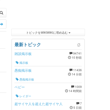
トピックをWIKIWIKIに埋め込む
最新トピック
雑談掲示板
94741
10 秒前
掲示板
愚痴掲示板
11436
14 分前
愚痴掲示板
ベビー
1009
14 時間前
レイダー
超サイヤ人を超えた超サイヤ人
7
5 日前