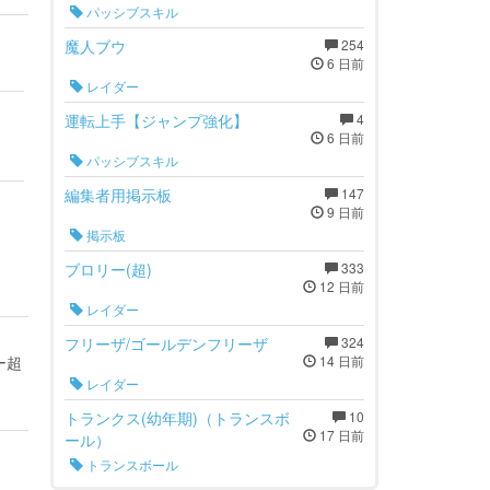
パッシブスキル
魔人ブウ
254
6 日前
レイダー
運転上手【ジャンプ強化】
4
6 日前
パッシブスキル
編集者用掲示板
147
9 日前
掲示板
ブロリー(超)
333
12 日前
レイダー
フリーザ/ゴールデンフリーザ
324
ー超
14 日前
レイダー
トランクス(幼年期)（トランスボ
10
17 日前
ール）
トランスボール