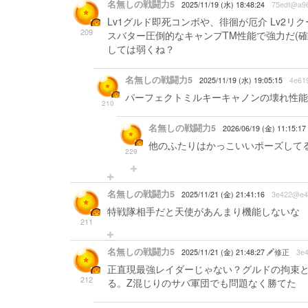
名無しの戦闘力5
2025/11/19 (水) 18:48:24
75edf@a96
Lv1グルド即死コンボや、徘徊が厄介 Lv2リ
209
スバター圧倒的なキャンプTM性能で強力だ(確
しては弱くね？
名無しの戦闘力5
2025/11/19 (水) 19:05:15
4e61
パーフェクトミルキーキャノンの壊れ性能
210
名無しの戦闘力5
2026/06/19 (金) 11:15:17
他のふたりはかっこいいポーズして
229
名無しの戦闘力5
2025/11/21 (金) 21:41:16
3e422@e4
特戦隊相手だと天使があんまり機能しないな
211
名無しの戦闘力5
2025/11/21 (金) 21:48:27
修正
3e
正直現最強レイダーじゃない？グルドの拘束と
212
る。Z混じりのサバ軍団でも問題なく勝てた