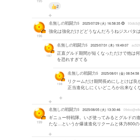
195
2
名無しの戦闘力5
2025/07/29 (火) 16:58:35
93db3@
強化は強化だけどどうなんだろうねジスバタ
196
名無しの戦闘力5
2025/07/31 (木) 19:49:07
ac52
正直グルド期間が短くなっただけで他は何
197
を恐れすぎてる
名無しの戦闘力5
2025/08/01 (金) 08:54:58
リクームだけ期間長めにしとけば良
198
正当進化しにくいどころか出来なく
名無しの戦闘力5
2025/08/05 (火) 13:30:46
09dcc@e8
ギニュー特戦隊。いざ使ってみるとグルドの
199
たな…というか爆速進化リクームと体力800