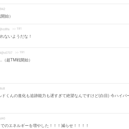
942
戦開始）
>> 191
@cc8fa
れないようだな！
>> 191
d@c0707
…（超TM戦開始）
6c8
ルドくんの進化も追跡能力も遅すぎて絶望なんですけど(白目) 今ハイパ
d40
までのエネルギーを増やした！！！減らせ！！！！