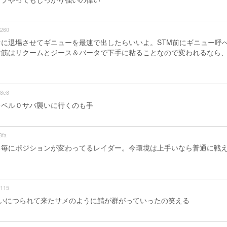
260
に退場させてギニューを最速で出したらいいよ。STM前にギニュー呼
け筋はリクームとジース＆バータで下手に粘ることなので変われるなら
8e8
レベル０サバ襲いに行くのも手
8fa
る毎にポジションが変わってるレイダー。今環境は上手いなら普通に戦
115
いにつられて来たサメのように鯖が群がっていったの笑える