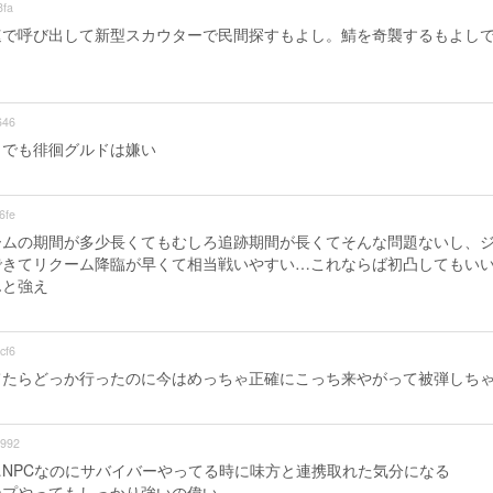
fa
速で呼び出して新型スカウターで民間探すもよし。鯖を奇襲するもよし
646
。でも徘徊グルドは嫌い
6fe
ームの期間が多少長くてもむしろ追跡期間が長くてそんな問題ないし、
できてリクーム降臨が早くて相当戦いやすい…これならば初凸してもい
んと強え
cf6
てたらどっか行ったのに今はめっちゃ正確にこっち来やがって被弾しち
992
NPCなのにサバイバーやってる時に味方と連携取れた気分になる
ンプやってもしっかり強いの偉い