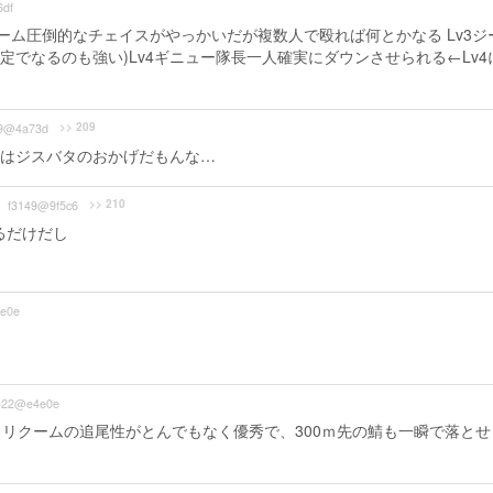
df
クーム圧倒的なチェイスがやっかいだが複数人で殴れば何とかなる Lv3ジ
定でなるのも強い)Lv4ギニュー隊長一人確実にダウンさせられる←Lv4
>> 209
9@4a73d
はジスバタのおかげだもんな…
>> 210
f3149@9f5c6
るだけだし
e0e
422@e4e0e
リクームの追尾性がとんでもなく優秀で、300ｍ先の鯖も一瞬で落とせ