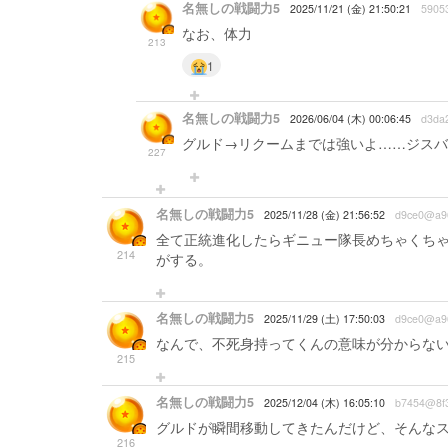
名無しの戦闘力5
2025/11/21 (金) 21:50:21
5905
なお、体力
213
1
名無しの戦闘力5
2026/06/04 (木) 00:06:45
d3da
グルド→リクームまでは強いよ……ジスバ
227
名無しの戦闘力5
2025/11/28 (金) 21:56:52
d9ce0@a9
全て正統進化したらギニュー隊長めちゃくち
214
がする。
名無しの戦闘力5
2025/11/29 (土) 17:50:03
d9ce0@a9
なんで、不死身持ってくんの意味が分からな
215
名無しの戦闘力5
2025/12/04 (木) 16:05:10
b7454@8f
グルドが瞬間移動してきたんだけど、そんな
216