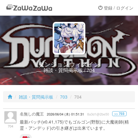
登録 / ログイン
ダンジョンウィズイン
雑談・質問掲示板 / 704
雑談・質問掲示板
703
704
名無しの魔王
>> 703
2026/06/04 (木) 01:51:31
8a3d1@2be50
最新パッチ(v0.41,175)でもゴルゴン(野獣)に大魔術師(精
704
霊・アンデッド)の引き継ぎは出来ています。
2