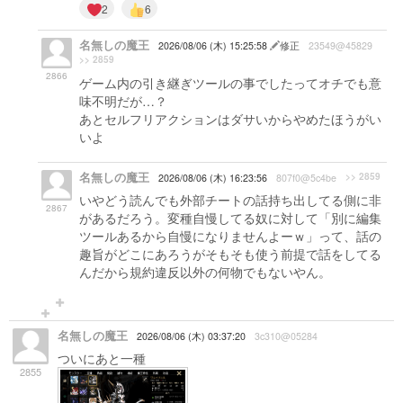
2
6
名無しの魔王
2026/08/06 (木) 15:25:58
修正
23549@45829
>> 2859
2866
ゲーム内の引き継ぎツールの事でしたってオチでも意
味不明だが…？
あとセルフリアクションはダサいからやめたほうがい
いよ
名無しの魔王
>> 2859
2026/08/06 (木) 16:23:56
807f0@5c4be
いやどう読んでも外部チートの話持ち出してる側に非
2867
があるだろう。変種自慢してる奴に対して「別に編集
ツールあるから自慢になりませんよーｗ」って、話の
趣旨がどこにあろうがそもそも使う前提で話をしてる
んだから規約違反以外の何物でもないやん。
名無しの魔王
2026/08/06 (木) 03:37:20
3c310@05284
ついにあと一種
2855