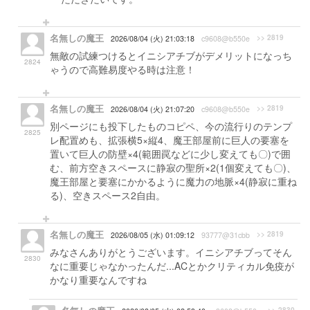
名無しの魔王
>> 2819
2026/08/04 (火) 21:03:18
c9608@b550e
無敵の試練つけるとイニシアチブがデメリットになっち
2824
ゃうので高難易度やる時は注意！
名無しの魔王
>> 2819
2026/08/04 (火) 21:07:20
c9608@b550e
別ページにも投下したものコピペ、今の流行りのテンプ
2825
レ配置めも、拡張横5×縦4、魔王部屋前に巨人の要塞を
置いて巨人の防壁×4(範囲罠などに少し変えても〇)で囲
む、前方空きスペースに静寂の聖所×2(1個変えても〇)、
魔王部屋と要塞にかかるように魔力の地脈×4(静寂に重ね
る)、空きスペース2自由。
名無しの魔王
>> 2819
2026/08/05 (水) 01:09:12
93777@31cbb
みなさんありがとうございます。イニシアチブってそん
2830
なに重要じゃなかったんだ...ACとかクリティカル免疫が
かなり重要なんですね