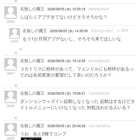
名無しの魔王
2026/08/05 (水) 12:55:19
a5b9f@0f2d2
しばらくアプデきてないけどそろそろかな？
2844
名無しの魔王
>> 2844
2026/08/05 (水) 14:35:00
87870@1e067
もう1か月弱アプデないし、そろそろ来てほしいな
2845
名無しの魔王
2026/08/05 (水) 19:12:35
99ed0@deaf2
コカトリスに粉砕があって、フェンリルにも粉砕があるっ
2847
てのは名前変更の要望だして良いのだろうか？
名無しの魔王
2026/08/05 (水) 19:58:31
7af54@34205
ダンジョンウィズイン起動しなくなった 起動はするけどタ
2849
イトルメニューにいけなくなった 対処法わかる人いる？
名無しの魔王
2026/08/05 (水) 20:04:29
3c310@0494a
うお あと2種でコンプ
2850