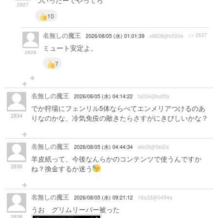
ついったーでやってろ
2827
10
名無しの魔王
>> 2827
2026/08/05 (水) 01:01:39
c9608@b550e
ミュート安定よ。
2828
7
名無しの魔王
2026/08/05 (水) 04:14:22
fa034@ba5fa
でか狩場にフェンリル5体ならべてエンメリアつけるのあ
2834
りなのかな、冷気免疫の敵きたらさすがにきびしいかな？
名無しの魔王
2026/08/05 (水) 04:44:34
ddc5f@5ef2a
羊皮紙って、今後なんらかのコンテンツで使うんですか
2836
ね？換金するか迷う
名無しの魔王
2026/08/05 (水) 09:21:12
18a33@0494a
うお グリムリーパー被った
2838