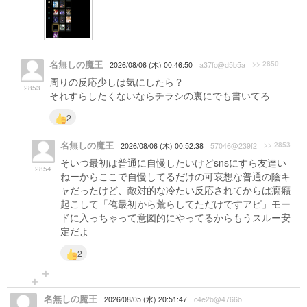
名無しの魔王
>> 2850
2026/08/06 (木) 00:46:50
a37fc@d5b5a
周りの反応少しは気にしたら？
2853
それすらしたくないならチラシの裏にでも書いてろ
2
名無しの魔王
>> 2853
2026/08/06 (木) 00:52:38
57046@239f2
そいつ最初は普通に自慢したいけどsnsにすら友達い
2854
ねーからここで自慢してるだけの可哀想な普通の陰キ
ャだったけど、敵対的な冷たい反応されてからは癇癪
起こして「俺最初から荒らしてただけですアピ」モー
ドに入っちゃって意図的にやってるからもうスルー安
定だよ
2
名無しの魔王
2026/08/05 (水) 20:51:47
c4e2b@4766b