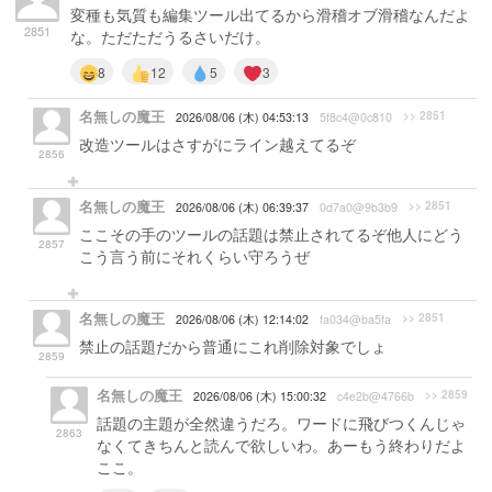
変種も気質も編集ツール出てるから滑稽オブ滑稽なんだよ
2851
な。ただただうるさいだけ。
8
12
5
3
名無しの魔王
>> 2851
2026/08/06 (木) 04:53:13
5f8c4@0c810
改造ツールはさすがにライン越えてるぞ
2856
名無しの魔王
>> 2851
2026/08/06 (木) 06:39:37
0d7a0@9b3b9
ここその手のツールの話題は禁止されてるぞ他人にどう
2857
こう言う前にそれくらい守ろうぜ
名無しの魔王
>> 2851
2026/08/06 (木) 12:14:02
fa034@ba5fa
禁止の話題だから普通にこれ削除対象でしょ
2859
名無しの魔王
>> 2859
2026/08/06 (木) 15:00:32
c4e2b@4766b
話題の主題が全然違うだろ。ワードに飛びつくんじゃ
2863
なくてきちんと読んで欲しいわ。あーもう終わりだよ
ここ。