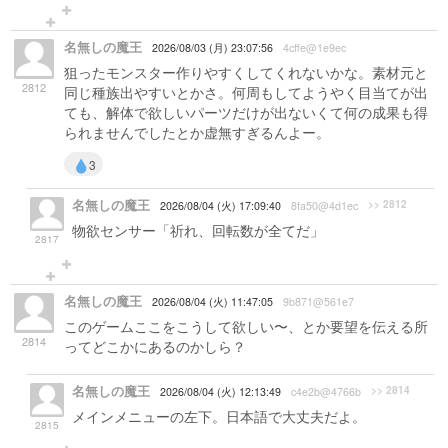
名無しの魔王
2026/08/03 (月) 23:07:56
4cffe@1e9ec
狙ったモンスター作りやすくしてくれないかな。素材元と
2812
同じ種族出やすいとかさ。何周もしてようやく目当てが出
ても、解体で欲しいパーツだけが出ないくて何の成果も得
られませんでしたとか虚無すぎるんよー。
3
名無しの魔王
>> 2812
2026/08/04 (火) 17:09:40
8fa50@4d1ec
物欲センサー「祈れ、回転数が全てだ」
2817
名無しの魔王
2026/08/04 (火) 11:47:05
9b871@561e7
このゲームここをこうして欲しい〜、とか要望を伝える所
2814
ってどこかにあるのかしら？
名無しの魔王
>> 2814
2026/08/04 (火) 12:13:49
c4e2b@4766b
メインメニューの左下。日本語で大丈夫だよ。
2815