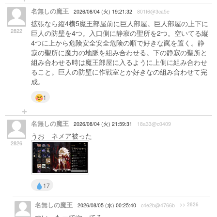
名無しの魔王
2026/08/04 (火) 19:21:32
801f6@3ca5e
拡張なら縦4横5魔王部屋前に巨人部屋。巨人部屋の上下に
2822
巨人の防壁を4つ。入口側に静寂の聖所を2つ。空いてる縦
4つに上から危険安全安全危険の順で好きな罠を置く。静
寂の聖所に魔力の地脈を組み合わせる。下の静寂の聖所と
組み合わせる時は魔王部屋に入るように上側に組み合わせ
ること。巨人の防壁に作戦室とか好きなの組み合わせて完
成。
1
名無しの魔王
2026/08/04 (火) 21:59:31
18a33@c0409
うお ネメア被った
2826
17
名無しの魔王
>> 2826
2026/08/05 (水) 00:25:40
c4e2b@4766b