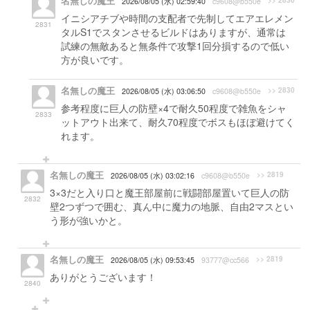
名無しの魔王
>> 2830
2026/08/05 (水) 02:59:40
c9608@b550e
イニシアチブや時間の支配者で先制してエアエレメン
2831
タルS1でスタンさせるビルドはありますが、通常は
試練の無敵あると無条件で攻撃1回分損するので低い
方が良いです。
名無しの魔王
>> 2830
2026/08/05 (水) 03:06:50
c9608@b550e
参考程度に巨人の防壁×4で耐久50程度で雑魚をシャ
2833
ットアウト出来て、耐久70程度でボスもほぼ避けてく
れます。
名無しの魔王
>> 2819
2026/08/05 (水) 03:02:16
c9608@b550e
3×3だと入り口と魔王部屋前に戦闘部屋置いて巨人の防
2832
壁2つずつで囲む、真ん中に魔力の地脈、自由2マスとい
う形が強いかと。
名無しの魔王
>> 2819
2026/08/05 (水) 09:53:45
93777@cc566
ありがとうございます！
2840