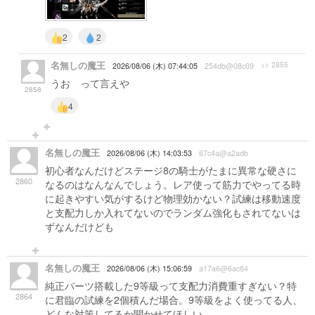
2
2
名無しの魔王
>> 2855
2026/08/06 (木) 07:44:05
254db@08c09
うお って言えや
2858
4
名無しの魔王
2026/08/06 (木) 14:03:53
67c4a@a2adb
初心者なんだけどステージ8の騎士がたまに異常な硬さに
2860
なるのはなんなんでしょう。レア使って筋力でやってる時
に起きやすい気がするけど物理効かない？試練は移動速度
と支配力しか入れてないのでランダム強化もされてないは
ずなんだけども
名無しの魔王
2026/08/06 (木) 15:06:59
a17a6@6ac84
純正パーツ搭載した9等級って支配力消費重すぎない？特
2864
に君臨の試練を2個積んだ場合。9等級をよく使ってる人、
どんな対策してるか聞かせてほしい。