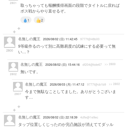
2801
取っちゃっても報酬獲得画面の段階でタイトルに戻れば
ボス戦からやり直せるぞ。
1
2
名無しの魔王
2026/08/02 (日) 11:42:45
9777f@48b00
9等級作るのって別に高難易度の試練にする必要って無
2800
い…？
名無しの魔王
>> 2800
2026/08/02 (日) 15:44:16
df204@bde67
無いです。
2802
名無しの魔王
>> 2802
2026/08/03 (月) 11:47:12
9777f@cb1b9
今まで無駄なことしてました。ありがとうございま
2807
す…
名無しの魔王
2026/08/02 (日) 22:18:39
4cffe@1e9ec
タップ位置しくじったのか完凸施設が消えててダッル