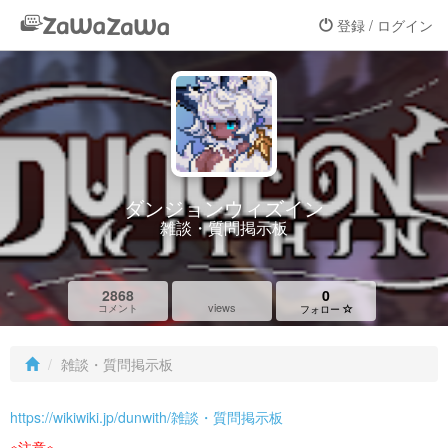
登録 / ログイン
ダンジョンウィズイン
雑談・質問掲示板
2868
0
views
コメント
フォロー
雑談・質問掲示板
https://wikiwiki.jp/dunwith/雑談・質問掲示板
※注意※