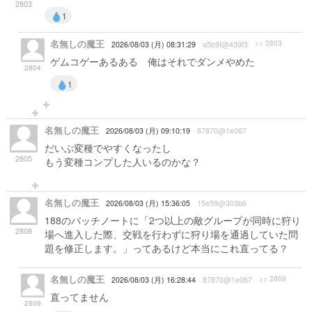
2803
1
名無しの魔王
>> 2803
2026/08/03 (月) 08:31:29
a5b9f@439f3
ゲムコゲーあるある 俺はそれでダンメやめた
2804
1
名無しの魔王
2026/08/03 (月) 09:10:19
87870@1e067
だいぶ変種でやすくなったし
2805
もう変種コンプした人いるのかな？
名無しの魔王
2026/08/03 (月) 15:36:05
15e59@303b6
188のパッチノートに「2つ以上の敵グループが同時に狩り
2808
場へ進入した際、交戦を行わずに狩り場を通過していた問
題を修正します。」ってあるけど本当にこれ直ってる？
名無しの魔王
>> 2808
2026/08/03 (月) 16:28:44
87870@1e067
直ってません
2809