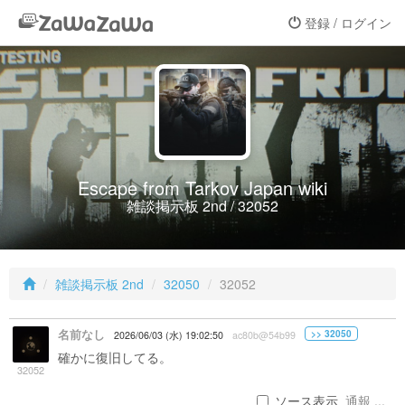
登録 / ログイン
Escape from Tarkov Japan wiki
雑談掲示板 2nd / 32052
雑談掲示板 2nd
32050
32052
名前なし
>> 32050
2026/06/03 (水) 19:02:50
ac80b@54b99
確かに復旧してる。
32052
ソース表示
通報 ...