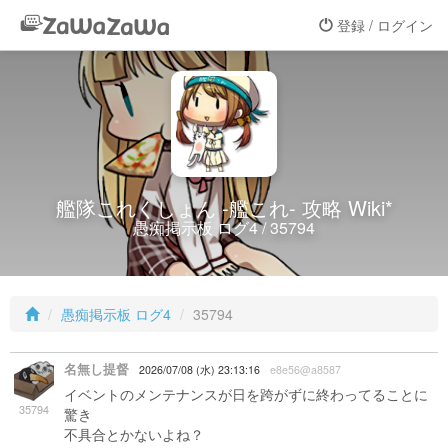
登録 / ログイン
艦隊これくしょん -艦これ- 攻略 Wiki*
愚痴掲示板 ログ4 / 35794
愚痴掲示板 ログ4
35794
名無し提督
2026/07/08 (水) 23:13:16
e8e56@a8587
イベントのメンテナンスが日を跨がずに終わってることに
35794
驚き
不具合とかないよね？