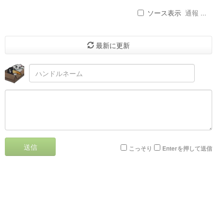
ソース表示
通報 ...
最新に更新
送信
こっそり
Enterを押して送信