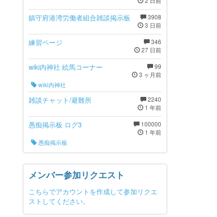
2 日前
鎮守府港湾労働者組合雑談掲示板
3908
3 日前
練習ページ
346
27 日前
wiki内神社 絵馬コーナー
99
3 ヶ月前
wiki内神社
雑談チャット/避難所
2240
1 年前
愚痴掲示板 ログ3
100000
1 年前
愚痴掲示板
メンバー参加リクエスト
こちらでアカウントを作成して参加リクエ
ストしてください。