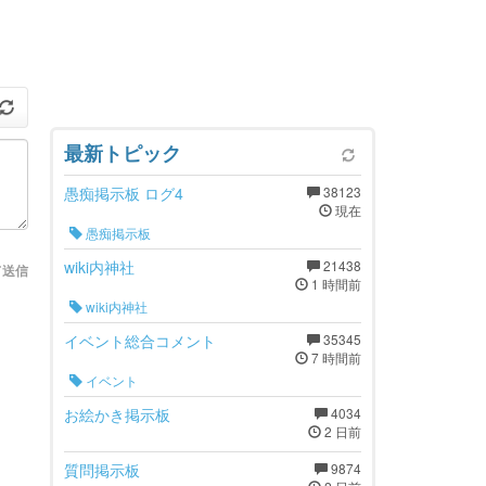
最新トピック
愚痴掲示板 ログ4
38123
現在
愚痴掲示板
wiki内神社
21438
て送信
1 時間前
wiki内神社
イベント総合コメント
35345
7 時間前
イベント
お絵かき掲示板
4034
2 日前
質問掲示板
9874