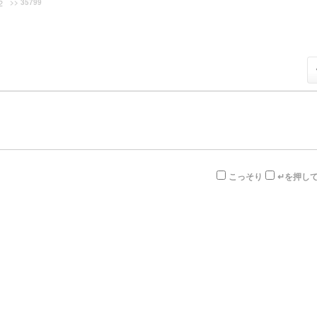
>> 35799
2
こっそり
↵を押し