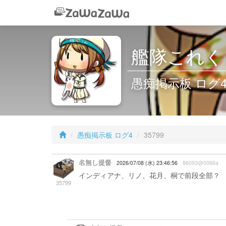
艦隊これくしょ
愚痴掲示板 ログ4 /
愚痴掲示板 ログ4
35799
名無し提督
2026/07/08 (水) 23:46:56
86093@0066a
インディアナ、リノ、花月、桐で前段全部？
35799