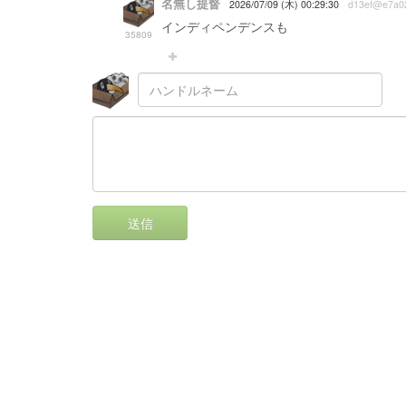
名無し提督
2026/07/09 (木) 00:29:30
d13ef@e7a0
インディペンデンスも
35809
送信