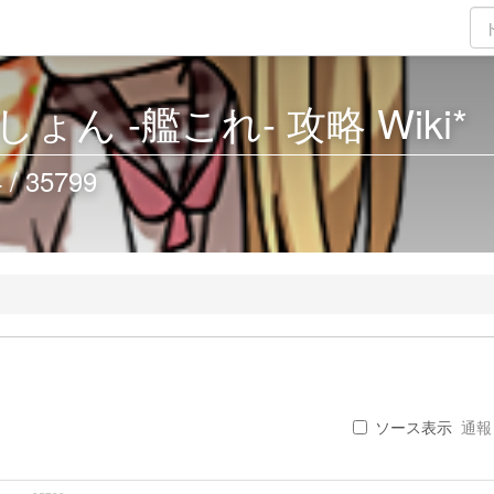
ん -艦これ- 攻略 Wiki*
 35799
ソース表示
通報 .