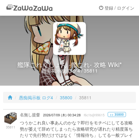
登録 / ログイン
艦隊これくしょん -艦これ- 攻略 Wiki*
愚痴掲示板 ログ4 / 35811
愚痴掲示板 ログ4
35800
35811
名無し提督
>> 35800
2026/07/09 (木) 00:34:28
f6c1b@99615
つうかこれ良い事あんのかな？即行をモチベにしてる攻略
35811
勢が萎えて辞めてしまったら攻略研究が遅れたり精度落ち
たりで先行勢だけではなく「情報待ち」してる一般プレイ