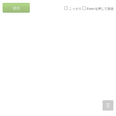
送信
こっそり
Enterを押して送信
togg
navi