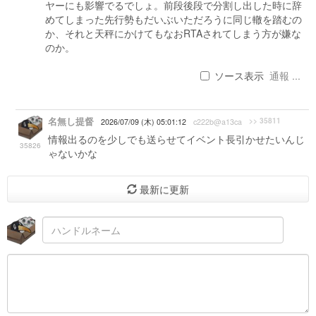
ヤーにも影響でるでしょ。前段後段で分割し出した時に辞
めてしまった先行勢もだいぶいただろうに同じ轍を踏むの
か、それと天秤にかけてもなおRTAされてしまう方が嫌な
のか。
ソース表示
通報 ...
名無し提督
>> 35811
2026/07/09 (木) 05:01:12
c222b@a13ca
情報出るのを少しでも送らせてイベント長引かせたいんじ
35826
ゃないかな
最新に更新