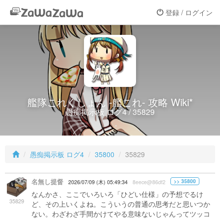
登録 / ログイン
艦隊これくしょん -艦これ- 攻略 Wiki*
愚痴掲示板 ログ4 / 35829
愚痴掲示板 ログ4
35800
35829
名無し提督
>> 35800
2026/07/09 (木) 05:49:34
8eece@86df2
なんかさ、ここでいろいろ「ひどい仕様」の予想でるけ
35829
ど、その上いくよね。こういうの普通の思考だと思いつか
ない。わざわざ手間かけてやる意味ないじゃんってツッコ