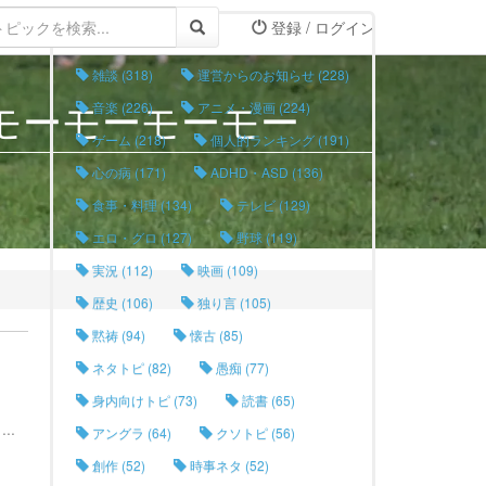
登録 / ログイン
タグリスト
雑談 (318)
運営からのお知らせ (228)
モーモーモーモー
音楽 (226)
アニメ・漫画 (224)
ゲーム (218)
個人的ランキング (191)
心の病 (171)
ADHD・ASD (136)
食事・料理 (134)
テレビ (129)
エロ・グロ (127)
野球 (119)
実況 (112)
映画 (109)
歴史 (106)
独り言 (105)
黙祷 (94)
懐古 (85)
ネタトピ (82)
愚痴 (77)
身内向けトピ (73)
読書 (65)
..
アングラ (64)
クソトピ (56)
創作 (52)
時事ネタ (52)