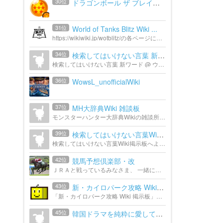
30位
ドラゴンボール ザ ブレイカ...
31位
World of Tanks Blitz Wiki ...
https://wikiwiki.jp/wotblitz/の各ページに埋め込んでいる掲示板です。
34位
検索してはいけない言葉 新ワ...
検索してはいけない言葉 新ワード @ ウィキの掲示板です。
36位
WowsL_unofficialWiki
37位
MH大辞典Wiki 雑談板
モンスターハンター大辞典Wikiの雑談所です。 ご自由にお使いいただけますが、当然荒らし行為・煽り行為・公序良俗に反する書き込みは禁止します。
39位
検索してはいけない言葉Wiki...
検索してはいけない言葉Wiki掲示板へようこそ！
42位
競馬予想倶楽部・改
ＪＲＡと戦っているみなさま、 一緒にがんばりましょう(*･｀ω´･*)ﾉ 目指せ！ハンゲＮｏ．１の、競馬予想集団 というノリでやってましたが、ハンゲがサークル機能廃止にともない、別の場所へ移転 移転しても...
43位
新・カイロパーク攻略 Wiki* ...
「新・カイロパーク攻略 Wiki 掲示板」の避難所です。
45位
韓国ドラマを純粋に愛している会