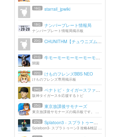
16位
starrail_jpwiki
18位
ナンバープレート情報局
ナンバープレート情報局掲示板
20位
CHUNITHM【チュウニズム】攻...
21位
牛モーモーモーモーモーモー...
開園
22位
けものフレンズBBS NEO
けものフレンズ専用掲示板
24位
ペナトピ・タイガースファン...
阪神タイガースを応援するトピ
25位
東京放課後サモナーズ
東京放課後サモナーズの掲示板です。 公式: http://housamo.jp/ wiki: http://wikiwiki.jp/housamo/
27位
Splatoon3 - スプラトゥーン3...
Splatoon3- スプラトゥーン3 攻略&検証 Wikiの附属掲示板です。