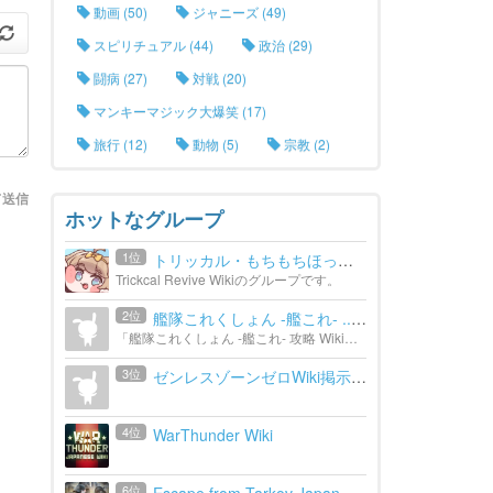
動画 (50)
ジャニーズ (49)
スピリチュアル (44)
政治 (29)
闘病 (27)
対戦 (20)
マンキーマジック大爆笑 (17)
旅行 (12)
動物 (5)
宗教 (2)
て送信
ホットなグループ
1位
トリッカル・もちもちほっぺ...
Trickcal Revive Wikiのグループです。
2位
艦隊これくしょん -艦これ- ...
「艦隊これくしょん -艦これ- 攻略 Wiki」の避難所です。
3位
ゼンレスゾーンゼロWiki掲示板
4位
WarThunder Wiki
6位