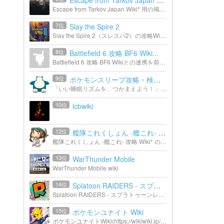
Escape from Tarkov Japan wiki
Escape from Tarkov Japan Wiki* 用の掲示板。
7位
Slay the Spire 2
Slay the Spire 2（スレスパ2）の攻略Wikiです。 各キャラクター毎の攻略やカード・レリックの各種データベース、初心者ガイドやコメントなどの攻略情報を有志で作っています。スレイザスパイヤー2を攻略したい...
8位
Battlefield 6 攻略 BF6 Wiki...
Battlefield 6 攻略 BF6 Wikiとの連携を前提としたグループです。
9位
ポケモンスリープ攻略・検証Wiki
「いい睡眠リズムを、つかまえよう！」 株式会社ポケモンの提供するスマホアプリゲーム「Pokémon Sleep」の攻略・検証Wikiです。 編集者・検証参加者いつでも募集中！
10位
lcbwiki
12位
艦隊これくしょん -艦これ- ...
艦隊これくしょん -艦これ- 攻略 Wiki* のzawazawaです。
13位
WarThunder Mobile
WarThunder Mobile wiki
14位
Splatoon RAIDERS - スプラト...
Splatoon RAIDERS - スプラトゥーンレイダース 攻略&検証 Wikiの付属掲示板です。
15位
ポケモンユナイト Wiki
ポケモンユナイトWiki(https://wikiwiki.jp/poke-unite/)のzawazawaコメントです。 情報提供や質問、雑談等にご利用ください。 ※ご利用にあたって、zawazawa利用規約の内容にも則するものとするので必ずご覧く...