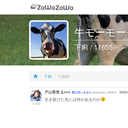
牛モーモー
下痢 / 11655
下痢
11655
戸山香澄
akanesan_kekkon
2026/
悪口言いません
生き延びた先には何があるのか
11655