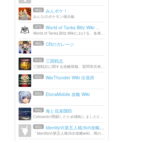
46位
みんポケ！
みんなのポケモン掲示板
47位
World of Tanks Blitz Wiki ...
World of Tanks Blitz Wikiにおける、各車輛用のコメントページです。
48位
CRのガレージ
51位
三国戦志
三国戦志に関する攻略情報、質問等共有できるコミュニティにしたいと思ってます。 どんどん投稿してください！
52位
WarThunder Wiki 出張所
53位
ElonaMobile 攻略 Wiki
54位
海と花束BBS
Cyboardが閉鎖したため移転しました(/・ω・)/
55位
IdentityV(第五人格)5ch攻略wiki
「IdentityV(第五人格)5ch攻略wiki」用のグループです