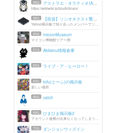
56位
アストラエ・オラティオ(Astr...
https://wikiwiki.jp/bludictinary/
58位
【投資】ソシオネクスト繋が...
Yahoo掲示板で知り合ったメンバーでソシオネクストを中心とした半導体銘柄をメインに情報交換しています。
60位
micomMuseum
マイコン博物館ツアー用
61位
Akitainu情報倉庫
62位
ライブ・ア・ヒーロー！
63位
tofu(とーふ)の掲示板
楽しい場所
66位
catch
69位
ひまひま掲示板2
アカウント連携が出来なくなってしまう事態となり、急遽2代目を作りました。暇を持て余した貴様、こちら側に来ないか？ようこそ。
72位
ダンジョンウィズイン