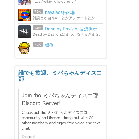
https://wikiwiki.jp/dunwith/
73位
hayalaos掲示板
雑談とか自作wikiとかアンケートとか
74位
Dead by Daylight 交流掲示板
Dead by Daylightにまつわるさまざまな話ができる掲示板です
75位
縁側
誰でも歓迎、ミバちゃんディスコ
部
Join the ミバちゃんディスコ部
Discord Server!
Check out the ミバちゃんディスコ部
community on Discord - hang out with 20
other members and enjoy free voice and text
chat.
Discord