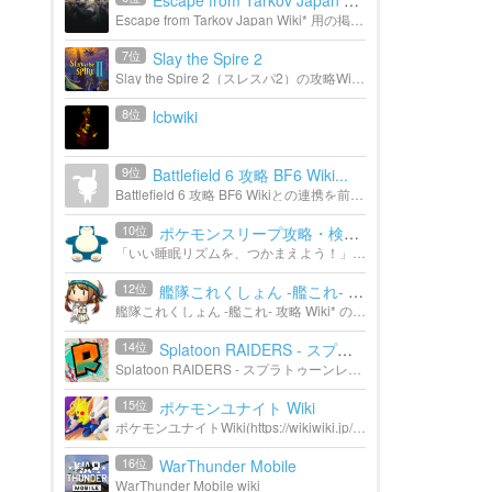
Escape from Tarkov Japan wiki
Escape from Tarkov Japan Wiki* 用の掲示板。
7位
Slay the Spire 2
Slay the Spire 2（スレスパ2）の攻略Wikiです。 各キャラクター毎の攻略やカード・レリックの各種データベース、初心者ガイドやコメントなどの攻略情報を有志で作っています。スレイザスパイヤー2を攻略したい...
8位
lcbwiki
9位
Battlefield 6 攻略 BF6 Wiki...
Battlefield 6 攻略 BF6 Wikiとの連携を前提としたグループです。
10位
ポケモンスリープ攻略・検証Wiki
「いい睡眠リズムを、つかまえよう！」 株式会社ポケモンの提供するスマホアプリゲーム「Pokémon Sleep」の攻略・検証Wikiです。 編集者・検証参加者いつでも募集中！
12位
艦隊これくしょん -艦これ- ...
艦隊これくしょん -艦これ- 攻略 Wiki* のzawazawaです。
14位
Splatoon RAIDERS - スプラト...
Splatoon RAIDERS - スプラトゥーンレイダース 攻略&検証 Wikiの付属掲示板です。
15位
ポケモンユナイト Wiki
ポケモンユナイトWiki(https://wikiwiki.jp/poke-unite/)のzawazawaコメントです。 情報提供や質問、雑談等にご利用ください。 ※ご利用にあたって、zawazawa利用規約の内容にも則するものとするので必ずご覧く...
16位
WarThunder Mobile
WarThunder Mobile wiki