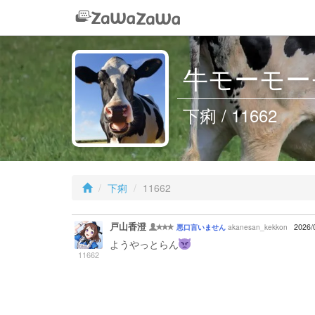
牛モーモー
下痢 / 11662
下痢
11662
戸山香澄
akanesan_kekkon
2026/
悪口言いません
ようやっとらん
11662