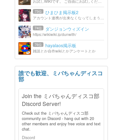
お試しWIKIです。 ご自由にお試しください。
73位
ひまひま掲示板2
アカウント連携が出来なくなってしまう事態となり、急遽2代目を作りました。暇を持て余した貴様、こちら側に来ないか？ようこそ。
74位
ダンジョンウィズイン
https://wikiwiki.jp/dunwith/
76位
hayalaos掲示板
雑談とか自作wikiとかアンケートとか
誰でも歓迎、ミバちゃんディスコ
部
Join the ミバちゃんディスコ部
Discord Server!
Check out the ミバちゃんディスコ部
community on Discord - hang out with 20
other members and enjoy free voice and text
chat.
Discord