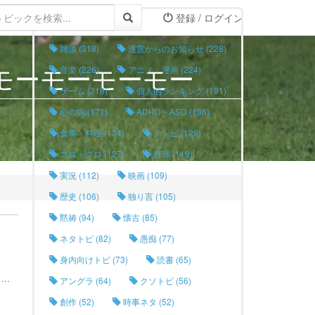
登録 / ログイン
タグリスト
雑談 (318)
運営からのお知らせ (228)
モーモーモーモー
音楽 (226)
アニメ・漫画 (224)
ゲーム (218)
個人的ランキング (191)
心の病 (171)
ADHD・ASD (136)
食事・料理 (134)
テレビ (129)
エロ・グロ (127)
野球 (119)
実況 (112)
映画 (109)
歴史 (106)
独り言 (105)
黙祷 (94)
懐古 (85)
ネタトピ (82)
愚痴 (77)
身内向けトピ (73)
読書 (65)
..
アングラ (64)
クソトピ (56)
創作 (52)
時事ネタ (52)