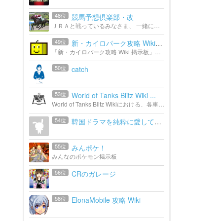
48位
競馬予想倶楽部・改
ＪＲＡと戦っているみなさま、 一緒にがんばりましょう(*･｀ω´･*)ﾉ 目指せ！ハンゲＮｏ．１の、競馬予想集団 というノリでやってましたが、ハンゲがサークル機能廃止にともない、別の場所へ移転 移転しても...
49位
新・カイロパーク攻略 Wiki* ...
「新・カイロパーク攻略 Wiki 掲示板」の避難所です。
50位
catch
53位
World of Tanks Blitz Wiki ...
World of Tanks Blitz Wikiにおける、各車輛用のコメントページです。
54位
韓国ドラマを純粋に愛している会
55位
みんポケ！
みんなのポケモン掲示板
56位
CRのガレージ
58位
ElonaMobile 攻略 Wiki