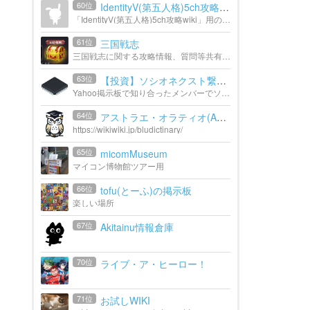
60位
IdentityV(第五人格)5ch攻略wiki
「IdentityV(第五人格)5ch攻略wiki」用のグループです
61位
三国戦志
三国戦志に関する攻略情報、質問等共有できるコミュニティにしたいと思ってます。 どんどん投稿してください！
63位
【投資】ソシオネクスト繋が...
Yahoo掲示板で知り合ったメンバーでソシオネクストを中心とした半導体銘柄をメインに情報交換しています。
64位
アストラエ・オラティオ(Astr...
https://wikiwiki.jp/bludictinary/
65位
micomMuseum
マイコン博物館ツアー用
66位
tofu(とーふ)の掲示板
楽しい場所
67位
Akitainu情報倉庫
70位
ライブ・ア・ヒーロー！
71位
お試しWIKI