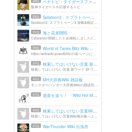
28位
ペナトピ・タイガースファン...
阪神タイガースを応援するトピ
29位
Splatoon3 - スプラトゥーン3...
Splatoon3- スプラトゥーン3 攻略&検証 Wikiの附属掲示板です。
31位
海と花束BBS
Cyboardが閉鎖したため移転しました(/・ω・)/
34位
World of Tanks Blitz Wiki ...
https://wikiwiki.jp/wotblitz/の各ページに埋め込んでいる掲示板です。
37位
検索してはいけない言葉 新ワ...
検索してはいけない言葉 新ワード @ ウィキの掲示板です。
40位
MH大辞典Wiki 雑談板
モンスターハンター大辞典Wikiの雑談所です。 ご自由にお使いいただけますが、当然荒らし行為・煽り行為・公序良俗に反する書き込みは禁止します。
41位
遊資を追う！ 「Wild Hot Mon...
43位
検索してはいけない言葉Wiki...
検索してはいけない言葉Wiki掲示板へようこそ！
47位
WarThunder Wiki 出張所