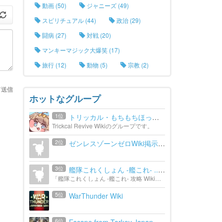
動画 (50)
ジャニーズ (49)
スピリチュアル (44)
政治 (29)
闘病 (27)
対戦 (20)
マンキーマジック大爆笑 (17)
旅行 (12)
動物 (5)
宗教 (2)
て送信
ホットなグループ
1位
トリッカル・もちもちほっぺ...
Trickcal Revive Wikiのグループです。
2位
ゼンレスゾーンゼロWiki掲示板
3位
艦隊これくしょん -艦これ- ...
「艦隊これくしょん -艦これ- 攻略 Wiki」の避難所です。
5位
WarThunder Wiki
6位