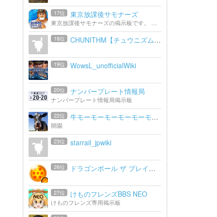
17位
東京放課後サモナーズ
東京放課後サモナーズの掲示板です。 公式: http://housamo.jp/ wiki: http://wikiwiki.jp/housamo/
18位
CHUNITHM【チュウニズム】攻...
19位
WowsL_unofficialWiki
20位
ナンバープレート情報局
ナンバープレート情報局掲示板
22位
牛モーモーモーモーモーモー...
開園
23位
starrail_jpwiki
26位
ドラゴンボール ザ ブレイカ...
27位
けものフレンズBBS NEO
けものフレンズ専用掲示板