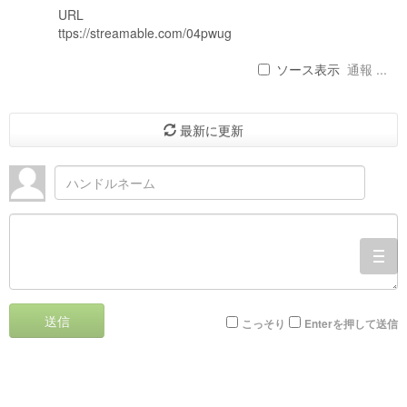
URL
ttps://streamable.com/04pwug
ソース表示
通報 ...
最新に更新
togg
navi
送信
こっそり
Enterを押して送信