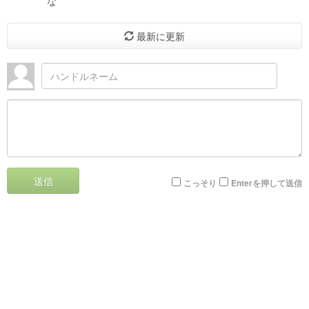
な
最新に更新
送信
こっそり
Enterを押して送信