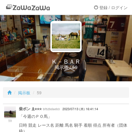
登録 / ログイン
Ｋ－ＢＡＲ
掲示板 / 59
掲示板
59
柴ボン
bf52bdaeb3
2023/07/13 (木) 16:41:14
「今週のＰＯ馬」
59
日時 競走 レース名 距離 馬名 騎手 着順 得点 所有者（団体
枠）