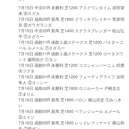
7月15日 中京01R 未勝利 芝1200 アスクワンタイム 岩田望
来 ④スズカ
7月15日 福島05R 新馬 芝1800 クラッチプレイヤー 菅原明
良 ⑥ガラガランダ
7月15日 中京05R 新馬 芝1400 ステラスプレンダー 松山弘
平 ⑦さざろー
7月15日 函館11R 函館２歳ステークス 芝1200 バスターコ
ール ルメール ⑦さざろー
7月15日 函館11R 函館２歳ステークス 芝1200 ロータスワ
ンド 藤岡佑介 ①タン
7月16日 函館01R 未勝利 芝1200 ココシャンパーニュ 武豊
④フグタ
7月16日 函館01R 未勝利 芝1200 フォーディアライフ 吉田
隼人 ③ヨッシー
7月16日 福島02R 未勝利 芝1800 ロジルーラー 戸崎圭太
⑦まりん
7月16日 函館05R 新馬 芝1800 バロン 横山武史 ①みっき
い
7月16日 函館05R 新馬 芝1800 ベランジェール ルメール
⑤エイジ
7月16日 函館05R 新馬 芝1800 レッドレフィナード 横山和
生 ⑦柴ボン