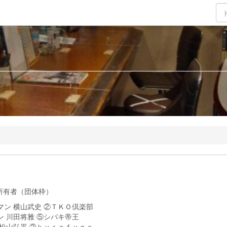
 所有者（団体枠）
ートマン 横山武史 ②ＴＫＯ倶楽部
ーン 川田将雅 ⑤シバキ帝王
ント 松山弘平 ②ｋｕｒｏｆｕｎｅ