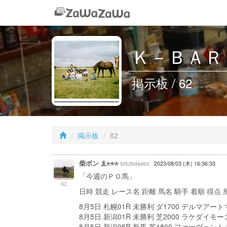
Ｋ－ＢＡＲ
掲示板 / 62
掲示板
62
柴ボン
bf52bdaeb3
2023/08/03 (木) 16:36:33
「今週のＰＯ馬」
62
日時 競走 レース名 距離 馬名 騎手 着順 得点
8月5日 札幌01R 未勝利 ダ1700 デルマア
8月5日 新潟01R 未勝利 芝2000 ラケダイモ
8月5日 新潟05R 新馬 芝1800 ファーヴェ