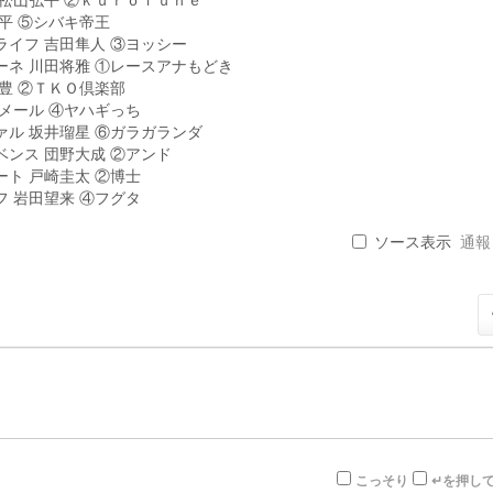
山弘平 ⑤シバキ帝王
ィアライフ 吉田隼人 ③ヨッシー
ィオーネ 川田将雅 ①レースアナもどき
 武豊 ②ＴＫＯ倶楽部
 ルメール ④ヤハギっち
リヴァル 坂井瑠星 ⑥ガラガランダ
ーベンス 団野大成 ②アンド
ビート 戸崎圭太 ②博士
ネフ 岩田望来 ④フグタ
ソース表示
通報 .
こっそり
↵を押し