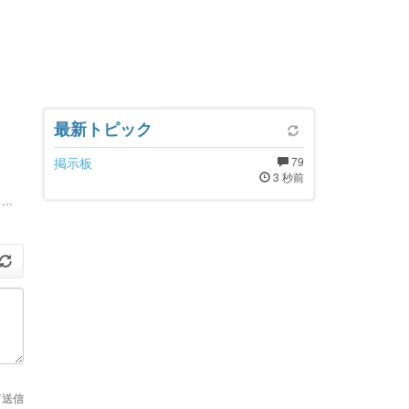
最新トピック
掲示板
79
3 秒前
..
て送信