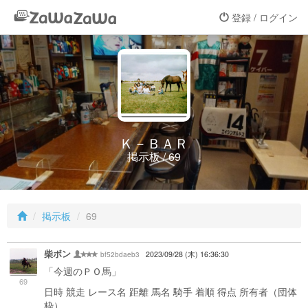
登録 / ログイン
Ｋ－ＢＡＲ
掲示板 / 69
掲示板
69
柴ボン
bf52bdaeb3
2023/09/28 (木) 16:36:30
「今週のＰＯ馬」
69
日時 競走 レース名 距離 馬名 騎手 着順 得点 所有者（団体
枠）