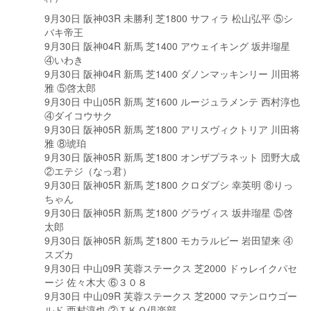
9月30日 阪神03R 未勝利 芝1800 サフィラ 松山弘平 ⑤シ
バキ帝王
9月30日 阪神04R 新馬 芝1400 アウェイキング 坂井瑠星
④いわき
9月30日 阪神04R 新馬 芝1400 ダノンマッキンリー 川田将
雅 ⑤啓太郎
9月30日 中山05R 新馬 芝1600 ルージュラメンテ 西村淳也
④ダイコウサク
9月30日 阪神05R 新馬 芝1800 アリスヴィクトリア 川田将
雅 ⑧琥珀
9月30日 阪神05R 新馬 芝1800 オンザプラネット 団野大成
②エテジ（なっ君）
9月30日 阪神05R 新馬 芝1800 クロダブシ 幸英明 ⑧りっ
ちゃん
9月30日 阪神05R 新馬 芝1800 グラヴィス 坂井瑠星 ⑤啓
太郎
9月30日 阪神05R 新馬 芝1800 モカラルビー 岩田望来 ④
スズカ
9月30日 中山09R 芙蓉ステークス 芝2000 ドゥレイクパセ
ージ 佐々木大 ⑥３０８
9月30日 中山09R 芙蓉ステークス 芝2000 マテンロウゴー
ルド 西村淳也 ②ＴＫＯ倶楽部