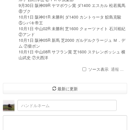
9月30日 阪神09R ヤマボウシ賞 ダ1400 エスカル 松若風馬
⑧ブク
10月1日 阪神01R 未勝利 ダ1400 カントゥータ 鮫島克駿
⑤シバキ帝王
10月1日 中山02R 未勝利 芝1600 クォーツァイト 石川裕紀
②アンド
10月1日 阪神05R 新馬 芝2000 ガルデルクラージュ Ｍ．デ
ム ⑦柴ボン
10月1日 中山08R サフラン賞 芝1600 ステレンボッシュ 横
山武史 ⑦大西洋
ソース表示
通報 ...
最新に更新