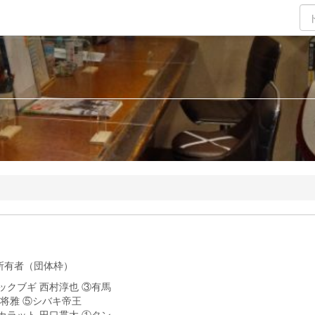
 所有者（団体枠）
トリックブギ 西村淳也 ③有馬
川田将雅 ⑤シバキ帝王
ピロカラット 田口貫太 ①タン