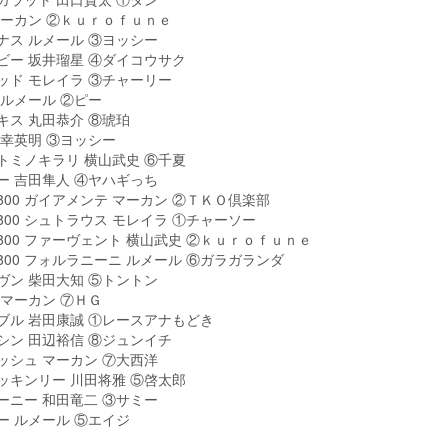
サ マーカン ②ｋｕｒｏｆｕｎｅ
サリナス ルメール ③ヨッシー
ベイビー 坂井瑠星 ④ダイコウサク
フテッド モレイラ ③チャーリー
ル ルメール ②ピー
オニキス 丸田恭介 ⑧琥珀
ウ 幸英明 ③ヨッシー
 サトミノキラリ 横山武史 ⑥千夏
ジャー 吉田隼人 ④ヤハギっち
1800 ガイアメンテ マーカン ②ＴＫＯ倶楽部
1800 シュトラウス モレイラ ①チャーソー
1800 ファーヴェント 横山武史 ②ｋｕｒｏｆｕｎｅ
1800 フォルラニーニ ルメール ⑥ガラガランダ
レーヴン 柴田大知 ⑤トントン
ル マーカン ⑦ＨＧ
ドサーブル 岩田康誠 ①レースアナもどき
ームシン 田辺裕信 ⑧ジュンイチ
ンボッシュ マーカン ⑦大西洋
ンマッキンリー 川田将雅 ⑤啓太郎
プジーニー 和田竜二 ③サミー
ンダー ルメール ⑤エイジ