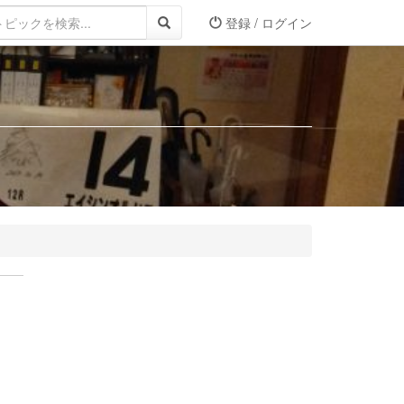
登録 / ログイン