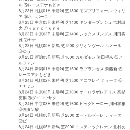
ル ⑤レースアナもどき
8月23日 札幌01R 未勝利 芝1800 モズプリフォール ウィリ
ア ⑤ネ・ボーニョ
8月23日 中京03R 未勝利 芝1400 キンダープンシュ 吉村誠
之 ①Ｋｕｒｏｆｕｎｅ
8月23日 中京03R 未勝利 芝1400 シックスリングス 川田将
雅 ⑦ヤナ
8月23日 札幌05R 新馬 芝1500 グリオンヴール ルメール
⑧ゆう
8月23日 新潟05R 新馬 芝1600 カルダモン 岩田望来 ⑤ア
ルフマン
8月24日 新潟01R 未勝利 芝1600 ラプランセス 斎藤新 ⑤
レースアナもどき
8月24日 札幌02R 未勝利 芝1500 アニマレイ ティータ ⑧
ナナミン
8月24日 中京03R 未勝利 芝1600 オーロラボレアリス 高杉
吏麒 ⑥ダイコウサク
8月24日 中京03R 未勝利 芝1600 ビッグヒーロー 川田将雅
⑥強タン酸
8月24日 札幌05R 新馬 芝2000 エーデルゼーレ ティータ
②ピー
8月24日 札幌05R 新馬 芝2000 ミスティックレナン 北村友