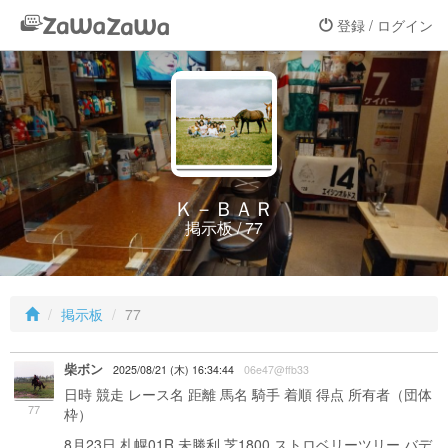
登録 / ログイン
Ｋ－ＢＡＲ
掲示板 / 77
掲示板
77
柴ボン
2025/08/21 (木) 16:34:44
06e47@ffb33
日時 競走 レース名 距離 馬名 騎手 着順 得点 所有者（団体
77
枠）
8月23日 札幌01R 未勝利 芝1800 ストロベリーツリー バデ