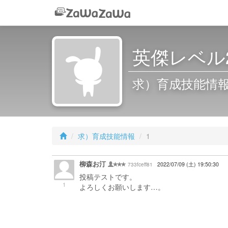
英傑レベル
求）育成技能情報 
求）育成技能情報
1
柳森お汀
733fceff81
2022/07/09 (土) 19:50:30
投稿テストです。
1
よろしくお願いします…。