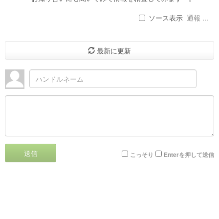
ソース表示
通報 ...
最新に更新
送信
こっそり
Enterを押して送信