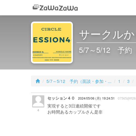
サークルか
5/7～5/12 
5/7～5/12 予約（面談・参加・...
1
3
セッション４０
2024/05/06 (月) 19:24:51
07565@ff26
実現すると3日連続開催です
4
お時間あるカップルさん是非