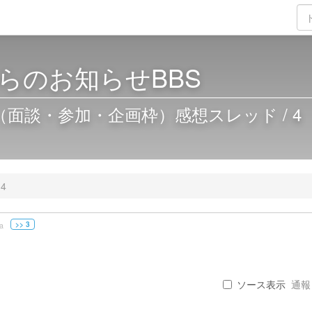
らのお知らせBBS
予約（面談・参加・企画枠）感想スレッド / 4
4
>> 3
a
ソース表示
通報 .