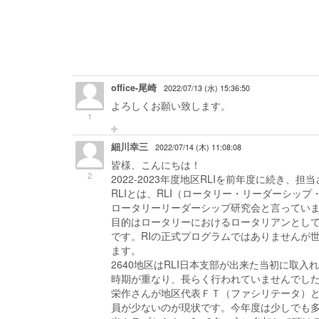
office-尾崎
2022/07/13 (水) 15:36:50
よろしくお願い致します。
1
細川幸三
2022/07/14 (木) 11:08:08
皆様、こんにちは！
2
2022-2023年度地区RLIを前年度に続き、
RLIとは、RLI（ロータリー・リーダーシップ
ロータリーリーダーシップ研究会と言ってい
目的はロータリーにおけるロータリアンとし
です。RIの正式プログラムではありませんが世
ます。
2640地区はRLI日本支部が出来た当初に取
時期が重なり、長らく行われていませんでした
栄作さんが地区代表ＦＴ（ファシリテータ）と
員が少ないのが現状です。今年度は少しでも多