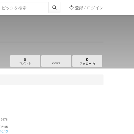
登録 / ログイン
5
0
views
コメント
フォロー
d9478
25:45
40:13