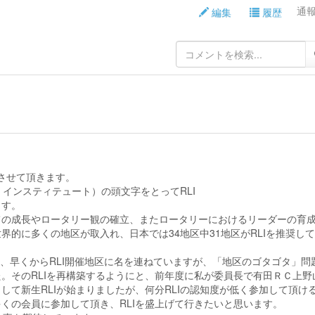
通報 
編集
履歴
担当させて頂きます。
・インスティテュート）の頭文字をとってRLI
ます。
ての成長やロータリー観の確立、またロータリーにおけるリーダーの育
界的に多くの地区が取入れ、日本では34地区中31地区がRLIを推奨し
入れ、早くからRLI開催地区に名を連ねていますが、「地区のゴタゴタ」問
。そのRLIを再構築するようにと、前年度に私が委員長で有田ＲＣ上野
して新生RLIが始まりましたが、何分RLIの認知度が低く参加して頂け
くの会員に参加して頂き、RLIを盛上げて行きたいと思います。