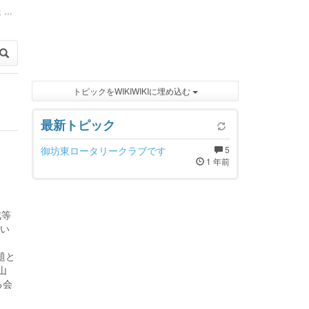
...
トピックをWIKIWIKIに埋め込む
最新トピック
御坊東ロータリークラブです
5
1 年前
成等
てい
題と
山
る会