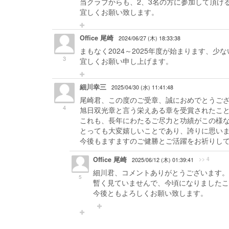
当クラブからも、2、3名の方に参加して頂け
宜しくお願い致します。
Office 尾崎
2024/06/27 (木) 18:33:38
まもなく2024～2025年度が始まります、
3
宜しくお願い申し上げます。
細川幸三
2025/04/30 (水) 11:41:48
尾崎君、この度のご受章、誠におめでとうご
4
旭日双光章と言う栄えある章を受賞されたこ
これも、長年にわたるご尽力と功績がこの様
とっても大変嬉しいことであり、誇りに思い
今後もますますのご健勝とご活躍をお祈りし
Office 尾崎
>> 4
2025/06/12 (木) 01:39:41
細川君、コメントありがとうございます。
5
暫く見ていませんで、今頃になりましたこ
今後ともよろしくお願い致します。