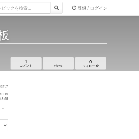
登録 / ログイン
板
1
0
views
コメント
フォロー
827c7
13:15
13:55
...