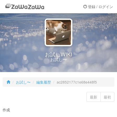
登録 / ログイン
お試しWIKI
お試し〜
お試し〜
編集履歴
ac2852177c1e68e448f5
最新
最初
作成