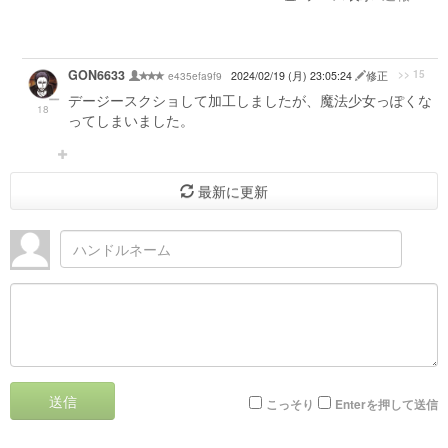
GON6633
>> 15
e435efa9f9
2024/02/19 (月) 23:05:24
修正
デージースクショして加工しましたが、魔法少女っぽくな
18
ってしまいました。
最新に更新
送信
こっそり
Enterを押して送信