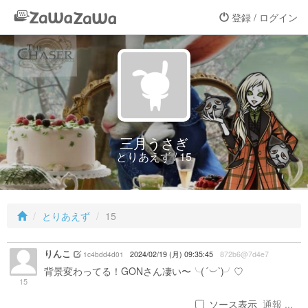
登録 / ログイン
三月うさぎ
とりあえず / 15
とりあえず
15
りんこ
1c4bdd4d01
2024/02/19 (月) 09:35:45
872b6@7d4e7
背景変わってる！GONさん凄い〜╰(
´︶`
)╯♡
15
ソース表示
通報 ...