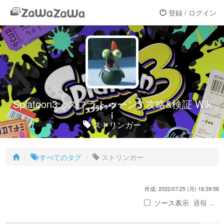
登録 / ログイン
Splatoon3 - スプラトゥーン3 攻略&検証 Wik
i
ストリンガー
すべてのタグ
ストリンガー
作成: 2022/07/25 (月) 18:39:58
ソース表示
通報 ...