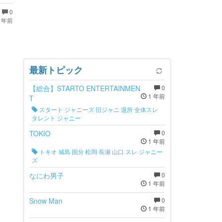
0
 年前
最新トピック
【総合】STARTO ENTERTAINMEN
0
1 年前
T
スタート ジャニーズ 旧ジャニ 退所 全体スレ
タレント ジャニー
TOKIO
0
1 年前
トキオ 城島 国分 松岡 長瀬 山口 スレ ジャニー
ズ
なにわ男子
0
1 年前
Snow Man
0
1 年前