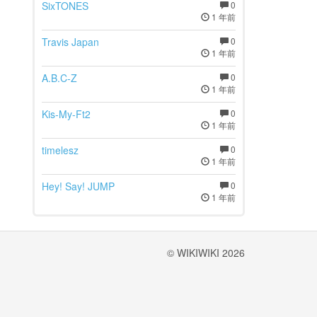
SixTONES
0
1 年前
Travis Japan
0
1 年前
A.B.C-Z
0
1 年前
Kis-My-Ft2
0
1 年前
timelesz
0
1 年前
Hey! Say! JUMP
0
1 年前
© WIKIWIKI 2026