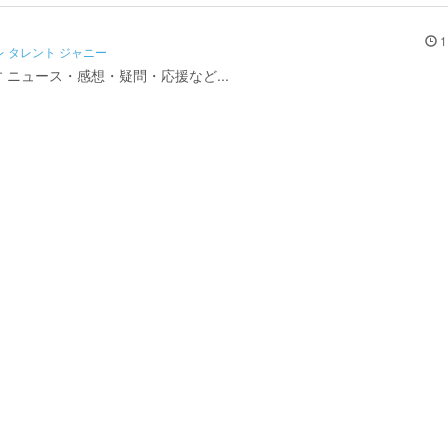
1
レ タレント ジャニー
です ニュース・感想・疑問・応援など...