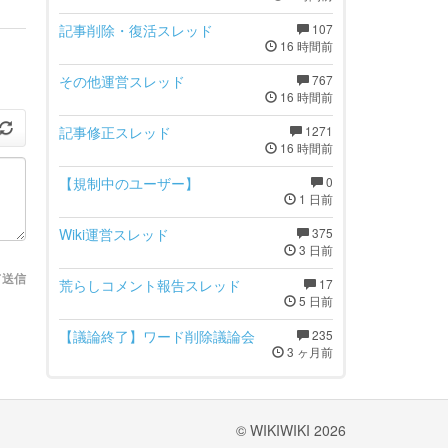
記事削除・復活スレッド
107
16 時間前
その他運営スレッド
767
16 時間前
記事修正スレッド
1271
16 時間前
【規制中のユーザー】
0
1 日前
Wiki運営スレッド
375
3 日前
て送信
荒らしコメント報告スレッド
17
5 日前
【議論終了】ワード削除議論会
235
3 ヶ月前
© WIKIWIKI 2026