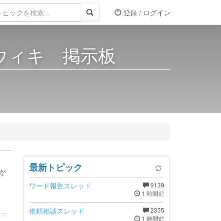
登録 / ログイン
 ウィキ 掲示板
最新トピック
が
ワード報告スレッド
9139
1 時間前
依頼相談スレッド
2355
..
1 時間前