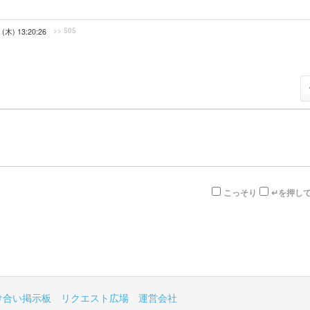
>> 505
 (木) 13:20:26
こっそり
↵を押し
け合い掲示板
リクエスト広場
運営会社