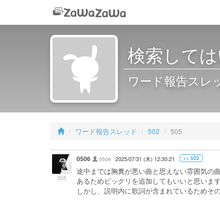
検索しては
ワード報告スレッド 
ワード報告スレッド
502
505
0506
>> 502
0506
2025/07/31 (木) 12:30:21
途中までは胸糞が悪い曲と思えない雰囲気の曲
505
あるためビックリを追加してもいいと思いま
しかし、説明内に歌詞が含まれているためそ