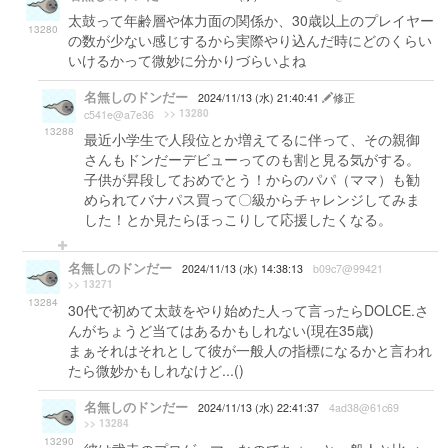
太鼓って年齢層や体力面の関係か、30歳以上のプレイヤー
13280
の数が少ない感じするから実際やり込んだ時にどのくらい
いけるかって微妙に分かりづらいよね
名無しのドンだー
2024/11/13 (水) 21:40:41
修正
>> 13280
c541e@a7e36
13288
最近小学生で人段位とか増えてるに伴って、その親御
さんもドンだーデビューってのも割と見る気がする。
子供が昇段しておめでとう！からのパパ（ママ）も勧
められてバナパス買って〇級からチャレンジしてみま
した！とか見たらほっこりして応援したくなる。
名無しのドンだー
2024/11/13 (水) 14:38:13
b09c7@99421
>> 13271
13284
30代で初めて太鼓をやり始めた人って言ったらDOLCE.さ
んがちょうど当てはあるかもしれない(現在35歳)
まぁそれはそれとして彼が一般人の指標になるかと言われ
たら微妙かもしれなけど...()
名無しのドンだー
2024/11/13 (水) 22:41:37
4ad38@61c69
>> 13284
13290