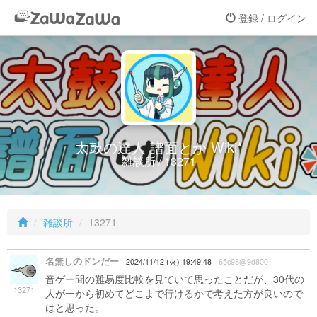
登録 / ログイン
太鼓の達人 譜面とか Wiki*
雑談所 / 13271
雑談所
13271
名無しのドンだー
2024/11/12 (火) 19:49:48
65c98@9d800
音ゲー間の難易度比較を見ていて思ったことだが、30代の
13271
人が一から初めてどこまで行けるかで考えた方が良いので
はと思った。