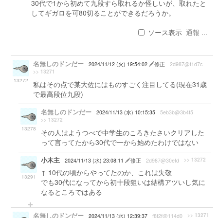
30代で1から初めて九段すら取れるか怪しいが、取れたと
してギガロを可80切ることができるだろうか。
ソース表示
通報 ...
名無しのドンだー
2024/11/12 (火) 19:54:02
修正
2d987@f1d7c
>> 13271
13272
私はその点で某大佐にはものすごく注目してる(現在31歳
で最高段位九段)
名無しのドンだー
2024/11/13 (水) 10:15:35
5eb3b@3b4f5
>> 13272
13278
その人はようつべで中学生のころきたさいクリアした
って言ってたから30代で一から始めたわけではない
小木主
>> 13272
2024/11/13 (水) 23:08:11
修正
2d987@30efd
↑ 10代の頃からやってたのか、これは失敬
13291
でも30代になってから初十段狙いは結構アツいし気に
なるところではある
名無しのドンだー
>> 13271
2024/11/13 (水) 12:39:37
f8f2f@114d0