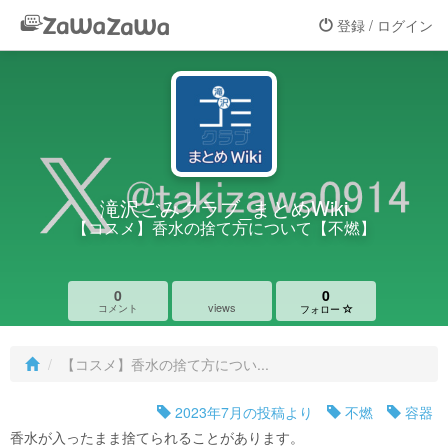
登録 / ログイン
滝沢ごみクラブ_まとめWiki
【コスメ】香水の捨て方について【不燃】
0
0
views
コメント
フォロー
【コスメ】香水の捨て方につい...
2023年7月の投稿より
不燃
容器
香水が入ったまま捨てられることがあります。