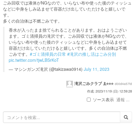
ごみ回収では液体がNGなので、いらない布や使った後のティッシュ
などに中身をしみ込ませて容器だけ出していただけると嬉しいで
す。
多くの自治体は不燃ごみです。
香水が入ったまま捨てられることがあります。おはようござい
ます。ゴミ清掃員の滝沢です。ごみ回収では液体がNGなので、
いらない布や使った後のティッシュなどに中身をしみ込ませて
容器だけ出していただけると嬉しいです。多くの自治体は不燃
ごみです。
#ゴミ清掃員の日常
#滝沢の推し活はごみ分別
pic.twitter.com/tjwLBSrKoT
— マシンガンズ滝沢 (@takizawa0914)
July 11, 2023
滝沢ごみクラブ
d00d4a57fd
作成: 2023/11/19 (日) 12:59:28
ソース表示
通報 ...