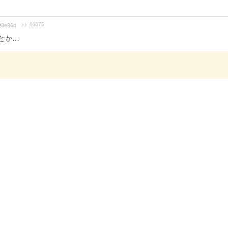
>> 46875
8e96d
とか…