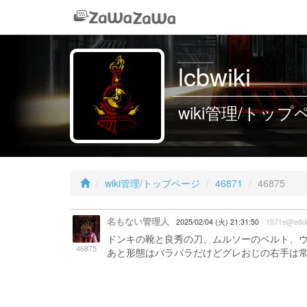
lcbwiki
wiki管理/トップペー
wiki管理/トップページ
46871
46875
名もない管理人
2025/02/04 (火) 21:31:50
1071e@e8d
ドンキの靴と良秀の刀、ムルソーのベルト、
46875
あと形態はバラバラだけどグレおじの右手は