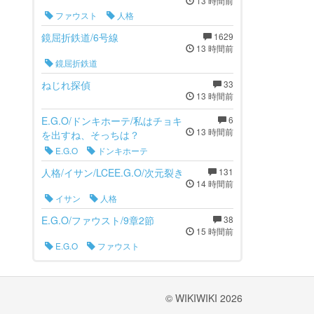
13 時間前
ファウスト
人格
鏡屈折鉄道/6号線
1629
13 時間前
鏡屈折鉄道
ねじれ探偵
33
13 時間前
E.G.O/ドンキホーテ/私はチョキ
6
13 時間前
を出すね、そっちは？
E.G.O
ドンキホーテ
人格/イサン/LCEE.G.O/次元裂き
131
14 時間前
イサン
人格
E.G.O/ファウスト/9章2節
38
15 時間前
E.G.O
ファウスト
© WIKIWIKI 2026