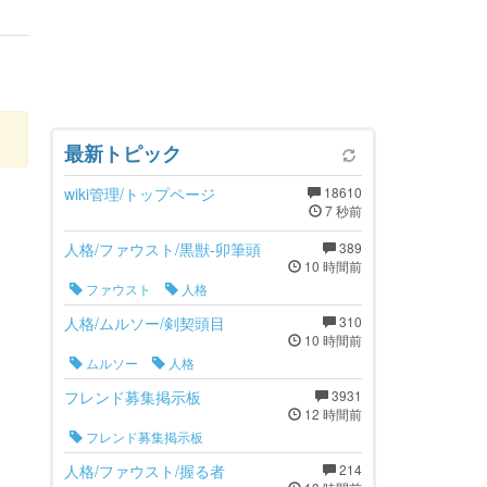
最新トピック
wiki管理/トップページ
18610
7 秒前
人格/ファウスト/黒獣-卯筆頭
389
10 時間前
ファウスト
人格
人格/ムルソー/剣契頭目
310
10 時間前
ムルソー
人格
フレンド募集掲示板
3931
12 時間前
フレンド募集掲示板
人格/ファウスト/握る者
214