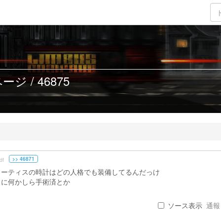
ジ / 46875
>> 46871
df
ウーティスの時計はどの人格でも装備してるんだっけ
常に何かしら手術済とか
ソース表示
通報 .