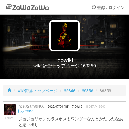
登録 / ログイン
lcbwiki
wiki管理/トップページ / 69359
wiki管理/トップページ
69346
69356
69359
名もない管理人
2025/07/06 (日) 17:00:19
38267@13503
>> 69356
69359
ジョジョリオンのラスボスもワンダーなんとかだったなあ
と思い出し