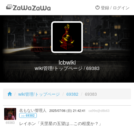
登録 / ログイン
lcbwiki
wiki管理/トップページ / 69383
wiki管理/トップページ
69382
69383
名もない管理人
2025/07/06 (日) 21:42:41
ca99e@d8b63
>> 69382
69383
レイホン「天罡星の五望は…この程度か？」