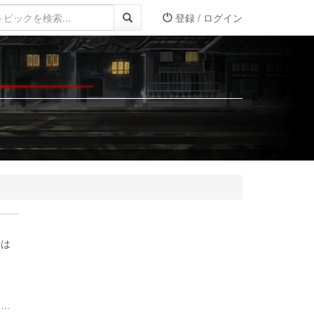
登録 / ログイン
(は
..