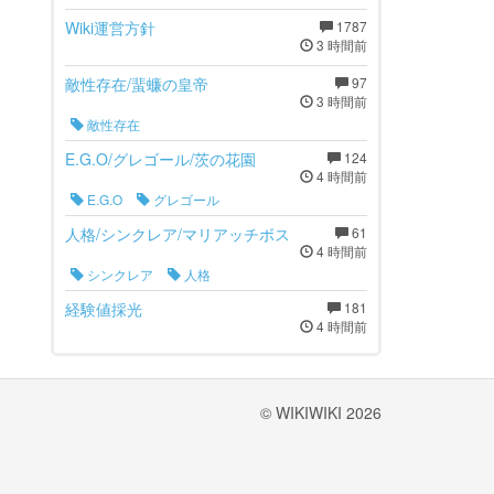
Wiki運営方針
1787
3 時間前
敵性存在/蜚蠊の皇帝
97
3 時間前
敵性存在
E.G.O/グレゴール/茨の花園
124
4 時間前
E.G.O
グレゴール
人格/シンクレア/マリアッチボス
61
4 時間前
シンクレア
人格
経験値採光
181
4 時間前
© WIKIWIKI 2026