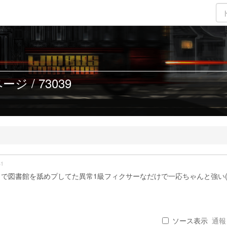
ジ / 73039
31
で図書館を舐めプしてた異常1級フィクサーなだけで一応ちゃんと強い
ソース表示
通報 .