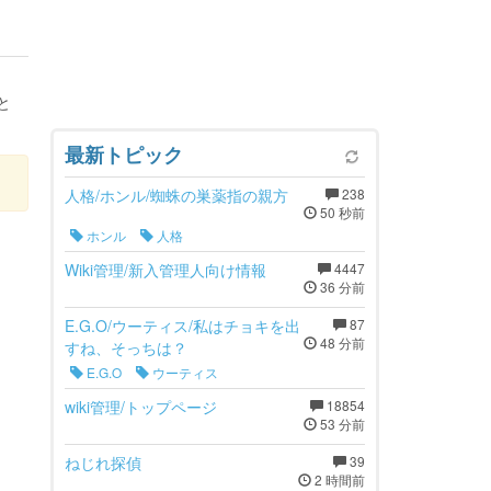
と
最新トピック
人格/ホンル/蜘蛛の巣薬指の親方
238
50 秒前
ホンル
人格
Wiki管理/新入管理人向け情報
4447
36 分前
E.G.O/ウーティス/私はチョキを出
87
48 分前
すね、そっちは？
E.G.O
ウーティス
wiki管理/トップページ
18854
53 分前
ねじれ探偵
39
2 時間前