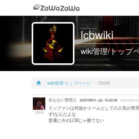
lcbwiki
wiki管理/トップペー
wiki管理/トップページ
73039
名もない管理人
2025/08/01 (金) 16:22:08
8dfac@9ed
ドンファンは何故かミームとしての人気が異常
73039
ず)なんだよな
普通に今のLCBじゃ勝てない