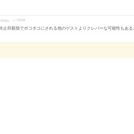
>> 73039
5f09a
終止符親指でボコボコにされる他のゲストよりクレバーな可能性もある