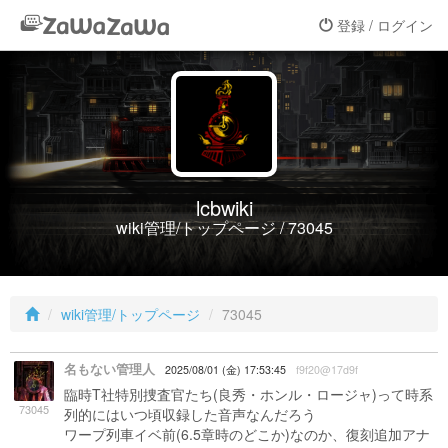
登録 / ログイン
lcbwiki
wiki管理/トップページ / 73045
wiki管理/トップページ
73045
名もない管理人
2025/08/01 (金) 17:53:45
f9f20@17d9f
臨時T社特別捜査官たち(良秀・ホンル・ロージャ)って時系
73045
列的にはいつ頃収録した音声なんだろう
ワープ列車イベ前(6.5章時のどこか)なのか、復刻追加アナ