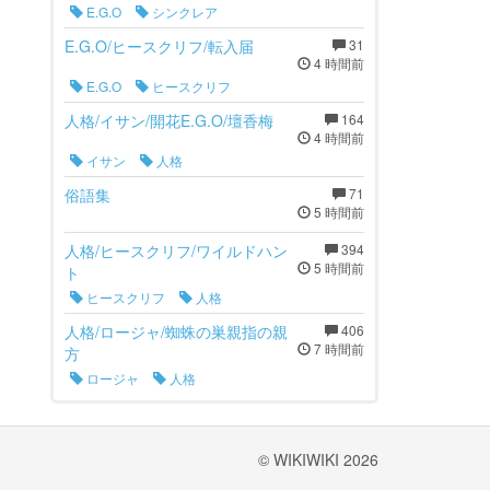
E.G.O
シンクレア
E.G.O/ヒースクリフ/転入届
31
4 時間前
E.G.O
ヒースクリフ
人格/イサン/開花E.G.O/壇香梅
164
4 時間前
イサン
人格
俗語集
71
5 時間前
人格/ヒースクリフ/ワイルドハン
394
5 時間前
ト
ヒースクリフ
人格
人格/ロージャ/蜘蛛の巣親指の親
406
7 時間前
方
ロージャ
人格
© WIKIWIKI 2026