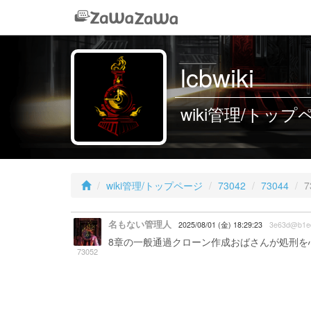
lcbwiki
wiki管理/トップペー
wiki管理/トップページ
73042
73044
7
名もない管理人
2025/08/01 (金) 18:29:23
3e63d@b1e
8章の一般通過クローン作成おばさんが処刑を
73052