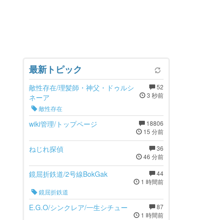
最新トピック
敵性存在/理髪師・神父・ドゥルシ
52
3 秒前
ネーア
敵性存在
wiki管理/トップページ
18806
15 分前
ねじれ探偵
36
46 分前
鏡屈折鉄道/2号線BokGak
44
1 時間前
鏡屈折鉄道
E.G.O/シンクレア/一生シチュー
87
1 時間前