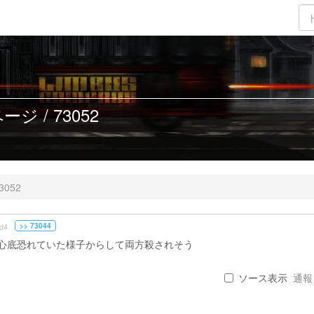
ジ / 73052
3052
>> 73044
d4
心底恐れていた様子からして両方殺されそう
ソース表示
通報 .