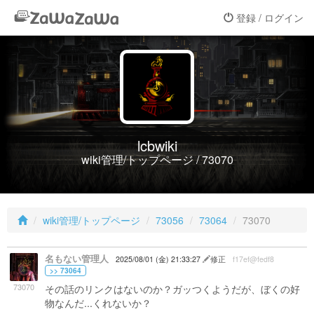
登録 / ログイン
lcbwiki
wiki管理/トップページ / 73070
wiki管理/トップページ
73056
73064
73070
名もない管理人
2025/08/01 (金) 21:33:27
修正
f17ef@fedf8
>> 73064
73070
その話のリンクはないのか？ガッつくようだが、ぼくの好
物なんだ...くれないか？