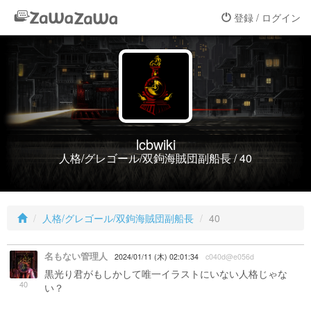
登録 / ログイン
lcbwiki
人格/グレゴール/双鉤海賊団副船長 / 40
人格/グレゴール/双鉤海賊団副船長
40
名もない管理人
2024/01/11 (木) 02:01:34
c040d@e056d
黒光り君がもしかして唯一イラストにいない人格じゃな
40
い？