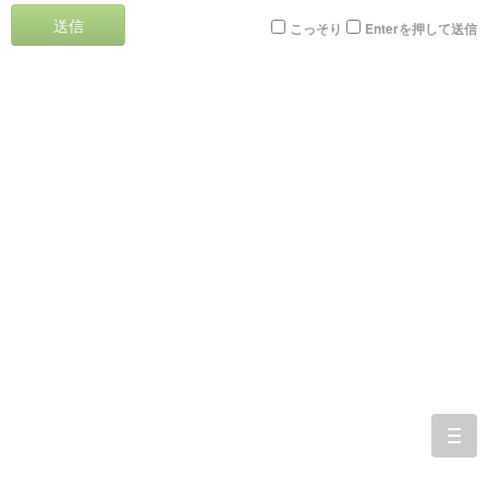
送信
こっそり
Enterを押して送信
togg
navi