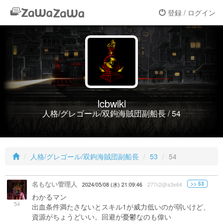
登録 / ログイン
lcbwiki
人格/グレゴール/双鉤海賊団副船長 / 54
人格/グレゴール/双鉤海賊団副船長
53
54
名もない管理人
>> 53
2024/05/08 (水) 21:09:46
277c2@a3e64
わかるマン
54
出血条件満たさないとスキル1が威力低いのが弱いけど、
資源がちょうどいい。回避が憂鬱なのも偉い