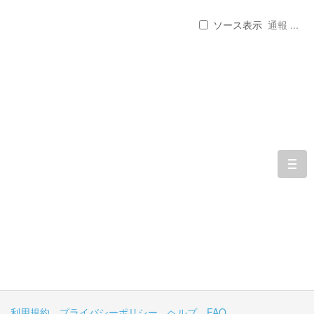
ソース表示
通報 ...
togg
navi
利用規約
プライバシーポリシー
ヘルプ
FAQ