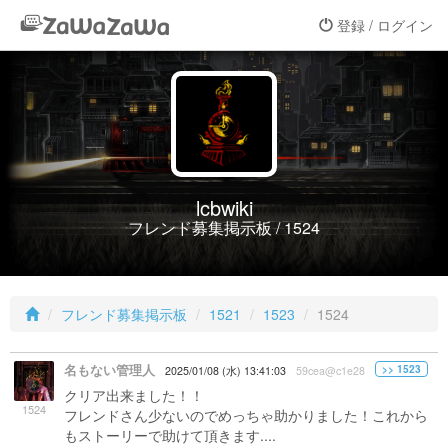
登録 / ログイン
lcbwiki
フレンド募集掲示板 / 1524
フレンド募集掲示板
1521
1523
1524
名もない管理人
>> 1523
2025/01/08 (水) 13:41:03
59cea@c1e28
クリア出来ました！！
1524
フレンドさん少ないのでめっちゃ助かりました！これから
もストーリーで助けて頂きます....