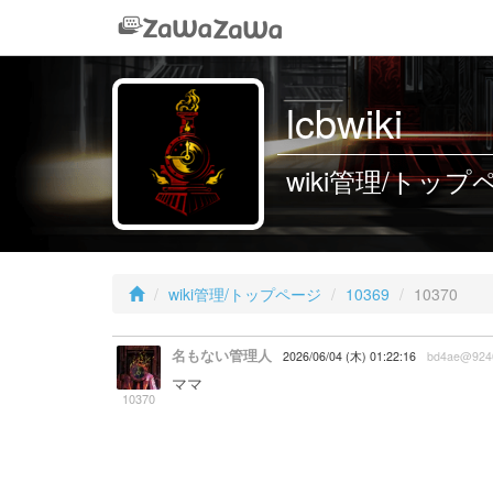
lcbwiki
wiki管理/トップペー
wiki管理/トップページ
10369
10370
名もない管理人
2026/06/04 (木) 01:22:16
bd4ae@924
ママ
10370