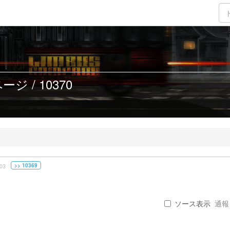
ジ / 10370
>> 10369
03
ソース表示
通報 .