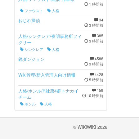
1 時間前
ファウスト
人格
ねじれ探偵
34
3 時間前
人格/シンクレア/夜明事務所フィ
385
3 時間前
クサー
シンクレア
人格
鏡ダンジョン
4588
3 時間前
Wiki管理/新入管理人向け情報
4428
5 時間前
人格/ホンル/R社第4群トナカイ
159
10 時間前
チーム
ホンル
人格
© WIKIWIKI 2026