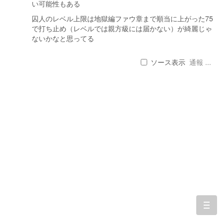
い可能性もある
囚人のレベル上限は地獄編ファウ章まで順当に上がった75
で打ち止め（レベルでは親方級には届かない）が綺麗じゃ
ないかなと思ってる
ソース表示
通報 ...
togg
navi