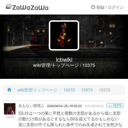
登録 / ログイン
lcbwiki
wiki管理/トップページ / 10375
wiki管理/トップページ
10372
10373
10375
名もない管理人
>> 10373
2026/06/04 (木) 05:52:23
939ef@08b9c
旧L社は一つの巣に平然と複数の支部があるから仮に支部
10375
の数だけ枝があるとするなら50を超えてるかもしれない
逆に支部の中でも限られた条件でのみ生成されて全然少な