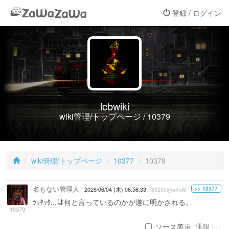
登録 / ログイン
lcbwiki
wiki管理/トップページ / 10379
wiki管理/トップページ
10377
10379
名もない管理人
>> 10377
2026/06/04 (木) 06:56:33
89290@a4fd6
ﾗｯﾀｯﾀ...は何と言っているのかが遂に明かされる。
10379
ソース表示
通報 ...