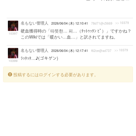
名もない管理人
>> 10379
2026/06/04 (木) 12:10:41
78d71@c5669
硬血獲得時の「따뜻한… 피…（ﾀｯﾄｩｯﾀﾝ ﾋﾟ）」ですかね？
10397
このWikiでは「暖かい…血…」と訳されてますね。
名もない管理人
>> 10379
2026/06/04 (木) 12:17:41
f62ce@ad737
ﾗｯﾀｯﾀ…♪(ゴキゲン)
10399
投稿するにはログインする必要があります。