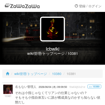
登録 / ログイン
lcbwiki
wiki管理/トップページ / 10381
wiki管理/トップページ
10380
10381
名もない管理人
>> 10380
2026/06/04 (木) 09:09:50
5fa63@2c21d
それは小指じゃなくてリアンの仕業じゃないの？
10381
そもそも小指自体互いに誰が構成員なのかすら知らない状
態だし