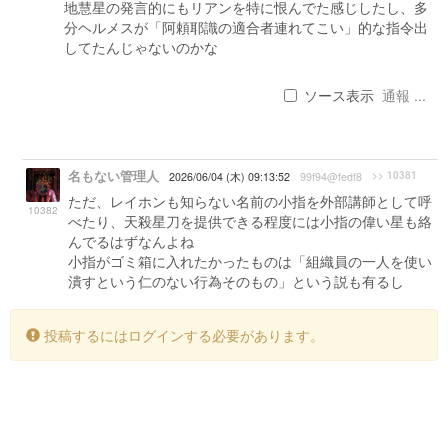
地慧星の発言的にもリアンを特に恨んでた感じしたし、多
分ヘルメスが「阿頼耶識の適合者連れてこい」的な指令出
してたんじゃないのかな
ソース表示
通報 ...
名もない管理人
>> 10381
2026/06/04 (木) 09:13:52
99f94@fedf8
ただ、レイホンも知らない名前の小指を外部講師として呼
10382
べたり、天殺星刀を提供できる程度には小指の偉い星も絡
んでるはずなんよね
小指がゴミ箱に入れたかったものは「組織員の一人を使い
潰すという仁のない行為そのもの」という説も有るし
投稿するにはログインする必要があります。