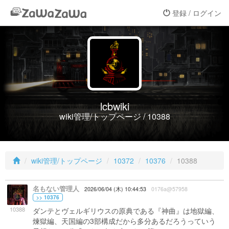
登録 / ログイン
lcbwiki
wiki管理/トップページ / 10388
wiki管理/トップページ
10372
10376
10388
名もない管理人
2026/06/04 (木) 10:44:53
0176a@57958
>> 10376
10388
ダンテとヴェルギリウスの原典である『神曲』は地獄編、
煉獄編、天国編の3部構成だから多分あるだろうっていう