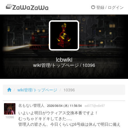
登録 / ログイン
lcbwiki
wiki管理/トップページ / 10396
wiki管理/トップページ
10396
名もない管理人
2026/06/04 (木) 11:56:54
ad077@e6e97
いよいよ明日がウティアス交換本番ですよ！
10396
むっちゃドキドキしてきた…。
管理人の皆さん、今日くらいは6号線は休んで明日に備え