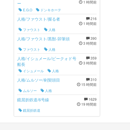
1 時間前
ー
E.G.O
ドンキホーテ
人格/ファウスト/握る者
216
1 時間前
ファウスト
人格
人格/ファウスト/黒獣-卯筆頭
390
3 時間前
ファウスト
人格
人格/イシュメール/ピークォド号
359
3 時間前
船長
イシュメール
人格
人格/ムルソー/剣契頭目
310
15 時間前
ムルソー
人格
鏡屈折鉄道/6号線
1629
19 時間前
鏡屈折鉄道