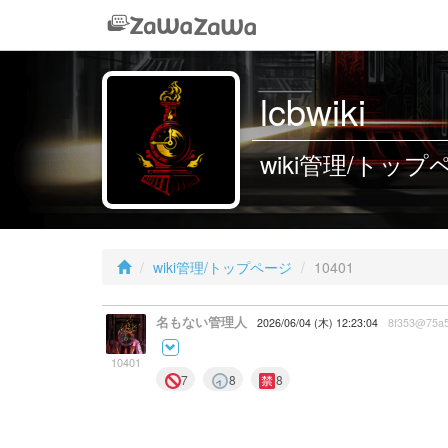
lcbwiki
wiki管理/トップペー
wiki管理/トップページ
10401
名もない管理人
2026/06/04 (木) 12:23:04
8f353@75a
10401
7
8
8