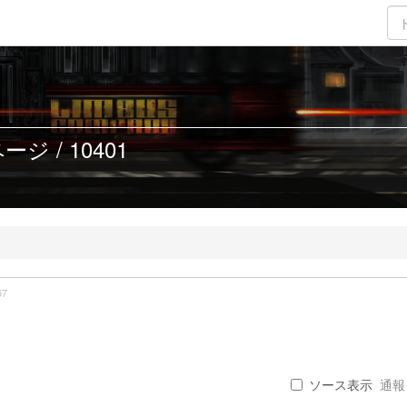
ジ / 10401
57
ソース表示
通報 .