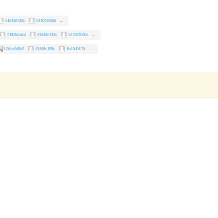
61845e135c
b1100900be
...
91fb9ecac4
61845e135c
b1100900be
...
b26ae0d5e2
61845e135c
8a13dbfb74
...