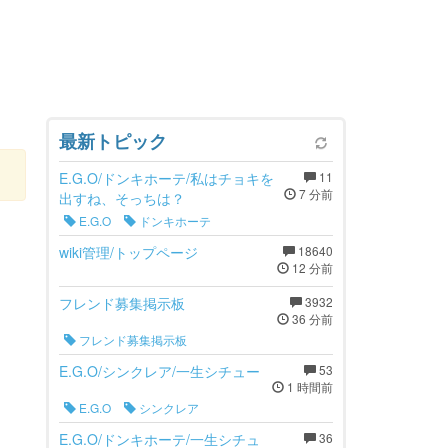
最新トピック
E.G.O/ドンキホーテ/私はチョキを
11
7 分前
出すね、そっちは？
E.G.O
ドンキホーテ
wiki管理/トップページ
18640
12 分前
フレンド募集掲示板
3932
36 分前
フレンド募集掲示板
E.G.O/シンクレア/一生シチュー
53
1 時間前
E.G.O
シンクレア
E.G.O/ドンキホーテ/一生シチュ
36