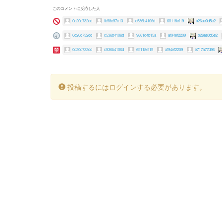
このコメントに反応した人
0c20d732dd
fb98e97c13
c536b4106d
6ff118ef19
b26ae0d5e2
0c20d732dd
c536b4106d
9661c4b15a
af94ef2209
b26ae0d5e2
0c20d732dd
c536b4106d
6ff118ef19
af94ef2209
e717a77d96
投稿するにはログインする必要があります。