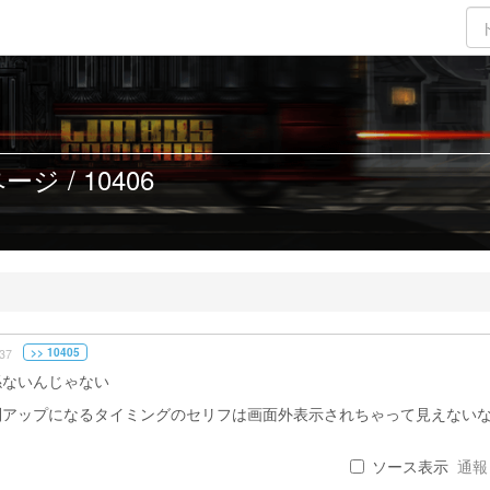
ジ / 10406
>> 10405
37
係ないんじゃない
制アップになるタイミングのセリフは画面外表示されちゃって見えない
ソース表示
通報 .