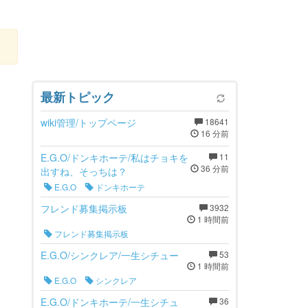
最新トピック
wiki管理/トップページ
18641
16 分前
E.G.O/ドンキホーテ/私はチョキを
11
36 分前
出すね、そっちは？
E.G.O
ドンキホーテ
フレンド募集掲示板
3932
1 時間前
フレンド募集掲示板
E.G.O/シンクレア/一生シチュー
53
1 時間前
E.G.O
シンクレア
E.G.O/ドンキホーテ/一生シチュ
36