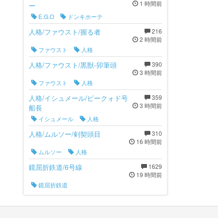
1 時間前
ー
E.G.O
ドンキホーテ
人格/ファウスト/握る者
216
2 時間前
ファウスト
人格
人格/ファウスト/黒獣-卯筆頭
390
3 時間前
ファウスト
人格
人格/イシュメール/ピークォド号
359
3 時間前
船長
イシュメール
人格
人格/ムルソー/剣契頭目
310
16 時間前
ムルソー
人格
鏡屈折鉄道/6号線
1629
19 時間前
鏡屈折鉄道