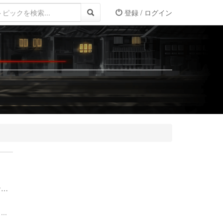
登録 / ログイン
な…
..