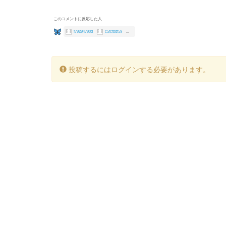
このコメントに反応した人
f79294790d
c5fcfbdf59
...
投稿するにはログインする必要があります。