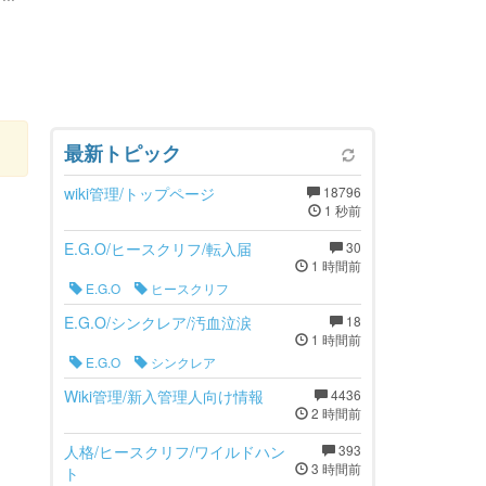
最新トピック
wiki管理/トップページ
18796
1 秒前
E.G.O/ヒースクリフ/転入届
30
1 時間前
E.G.O
ヒースクリフ
E.G.O/シンクレア/汚血泣涙
18
1 時間前
E.G.O
シンクレア
Wiki管理/新入管理人向け情報
4436
2 時間前
人格/ヒースクリフ/ワイルドハン
393
3 時間前
ト