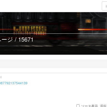
ジ / 15671
92
5087792137544139
ソース表示
通報 .