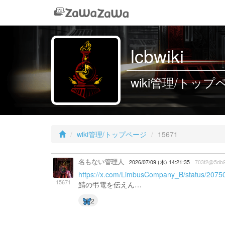
lcbwiki
wiki管理/トップペー
wiki管理/トップページ
15671
名もない管理人
2026/07/09 (木) 14:21:35
703f2@5db
https://x.com/LimbusCompany_B/status/207
15671
鯖の弔電を伝えん…
2