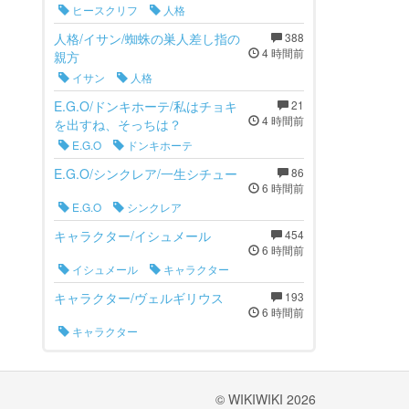
ヒースクリフ
人格
人格/イサン/蜘蛛の巣人差し指の
388
4 時間前
親方
イサン
人格
E.G.O/ドンキホーテ/私はチョキ
21
4 時間前
を出すね、そっちは？
E.G.O
ドンキホーテ
E.G.O/シンクレア/一生シチュー
86
6 時間前
E.G.O
シンクレア
キャラクター/イシュメール
454
6 時間前
イシュメール
キャラクター
キャラクター/ヴェルギリウス
193
6 時間前
キャラクター
© WIKIWIKI 2026